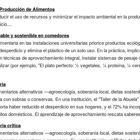
 Producción de Alimentos
ucir el uso de recursos y minimizar el impacto ambiental en la produ
cio....
dable y sostenible en comedores
mentaria en las instalaciones universitarias priorice productos ecoló
desperdicio y elimina el plástico de un solo uso. En la práctica, impli
 técnicas de aprovechamiento integral, instalar sistemas de pesaje 
ar (por ejemplo, "El plato perfecto: ½ vegetales, ¼ proteína, ¼ cer
ria
entarios alternativos —agroecología, soberanía local, dietas sosteni
na con sobras o conservas. En una institución, el "Taller de la Abuel
porta haber reducido el desperdicio en sus hogares, y el 72% ha inc
itos domésticos. El aprendizaje de aprovechamiento rescata saberes 
ia crítica
entarios alternativos —agroecología, soberanía local, dietas sosten