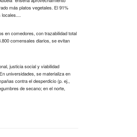
 la Abuela" enseña aprovechamiento
orado más platos vegetales. El 91%
locales....
s en comedores, con trazabilidad total
 3.800 comensales diarios, se evitan
l, justicia social y viabilidad
 En universidades, se materializa en
ñas contra el desperdicio (p. ej.,
 legumbres de secano; en el norte,