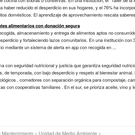
s de cocina con sobras o conservas. En una institución, el "Taller de
orta haber reducido el desperdicio en sus hogares, y el 76% ha incorp
itos domésticos. El aprendizaje de aprovechamiento rescata saberes 
tes alimentarios con donación segura
 recogida, almacenamiento y entrega de alimentos aptos no consumido
esperdicio y fortaleciendo lazos comunitarios. En una institución con
o mediante un sistema de alerta en app con recogida en ...
 con seguridad nutricional y justicia que garantiza seguridad nutriciona
es, de temporada, con bajo desperdicio y respeto al bienestar animal.
ógicos , comedores con separación orgánica para compostaje, campa
nzas con cooperativas familiares . En el sur, se prioriza aceite, vino y
de Mantenimiento > Unidad de Medio Ambiente >