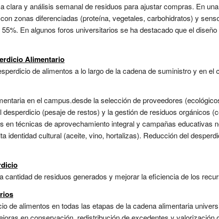
tica clara y análisis semanal de residuos para ajustar compras. En un
 con zonas diferenciadas (proteína, vegetales, carbohidratos) y sen
n 55%. En algunos foros universitarios se ha destacado que el diseño 
erdicio Alimentario
sperdicio de alimentos a lo largo de la cadena de suministro y en el
entaria en el campus.desde la selección de proveedores (ecológicos, 
l desperdicio (pesaje de restos) y la gestión de residuos orgánicos 
os en técnicas de aprovechamiento integral y campañas educativas no
a identidad cultural (aceite, vino, hortalizas). Reducción del desperd
dicio
la cantidad de residuos generados y mejorar la eficiencia de los recur
rios
cio de alimentos en todas las etapas de la cadena alimentaria unive
joras en conservación, redistribución de excedentes y valorización 