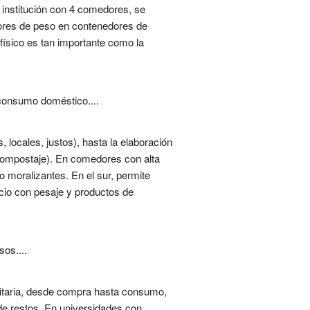
a institución con 4 comedores, se
sores de peso en contenedores de
físico es tan importante como la
 consumo doméstico....
locales, justos), hasta la elaboración
(compostaje). En comedores con alta
 moralizantes. En el sur, permite
icio con pesaje y productos de
sos....
rsitaria, desde compra hasta consumo,
de restos. En universidades con