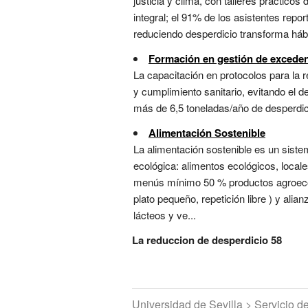
justicia y clima, con talleres práctico
integral; el 91% de los asistentes rep
reduciendo desperdicio transforma háb
Formación en gestión de exceden
La capacitación en protocolos para la
y cumplimiento sanitario, evitando el d
más de 6,5 toneladas/año de desperdici
Alimentación Sostenible
La alimentación sostenible es un sistema
ecológica: alimentos ecológicos, local
menús mínimo 50 % productos agroecol
plato pequeño, repetición libre ) y alia
lácteos y ve...
La reduccion de desperdicio 58
Universidad de Sevilla > Servicio 