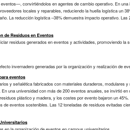
ventos—, convirtiéndolos en agentes de cambio operativo. En una ins
oveedores locales y reparables, reduciendo la huella logística un 38
/año. La reducción logística –38% demuestra impacto operativo. Las 2
ión de Residuos en Eventos
reciclar residuos generados en eventos y actividades, promoviendo la s
ecto invernadero generadas por la organización y realización de eve
 para eventos
arios y señalética fabricados con materiales duraderos, modulares y 
 En una universidad con más de 200 eventos anuales, se invirtió en un
 residuos plástico y madera, y los costes por evento bajaron un 45%. 
 de eventos sostenibles. Las 12 toneladas de residuos evitadas cier
niversitarios
s en la organización de eventos en campus universitarios....