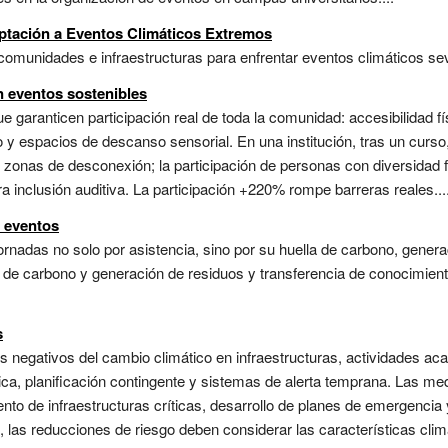
aptación a Eventos Climáticos Extremos
comunidades e infraestructuras para enfrentar eventos climáticos se
n eventos sostenibles
e garanticen participación real de toda la comunidad: accesibilidad fís
o y espacios de descanso sensorial. En una institución, tras un curso
 y zonas de desconexión; la participación de personas con diversidad
 inclusión auditiva. La participación +220% rompe barreras reales...
s eventos
rnadas no solo por asistencia, sino por su huella de carbono, generac
a de carbono y generación de residuos y transferencia de conocimie
s
s negativos del cambio climático en infraestructuras, actividades a
sica, planificación contingente y sistemas de alerta temprana. Las m
iento de infraestructuras críticas, desarrollo de planes de emergenci
las reducciones de riesgo deben considerar las características clim