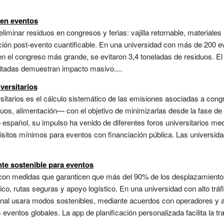
 en eventos
iminar residuos en congresos y ferias: vajilla retornable, materiales
ión post-evento cuantificable. En una universidad con más de 200 e
en el congreso más grande, se evitaron 3,4 toneladas de residuos. E
vitadas demuestran impacto masivo....
versitarios
sitarios es el cálculo sistemático de las emisiones asociadas a cong
duos, alimentación— con el objetivo de minimizarlas desde la fase de
to español, su impulso ha venido de diferentes foros universitarios m
uisitos mínimos para eventos con financiación pública. Las univers
te sostenible para eventos
con medidas que garanticen que más del 90% de los desplazamientos s
ctrico, rutas seguras y apoyo logístico. En una universidad con alto tráf
onal usara modos sostenibles, mediante acuerdos con operadores y ap
ventos globales. La app de planificación personalizada facilita la tran