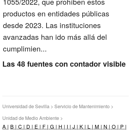
1055/2022, que prohíben estos
productos en entidades públicas
desde 2023. Las instituciones
avanzadas han ido más allá del
cumplimien...
Las 48 fuentes con contador visible
Universidad de Sevilla > Servicio de Mantenimiento >
Unidad de Medio Ambiente >
A |
B |
C |
D |
E |
F |
G |
H |
I |
J |
K |
L |
M |
N |
O |
P |