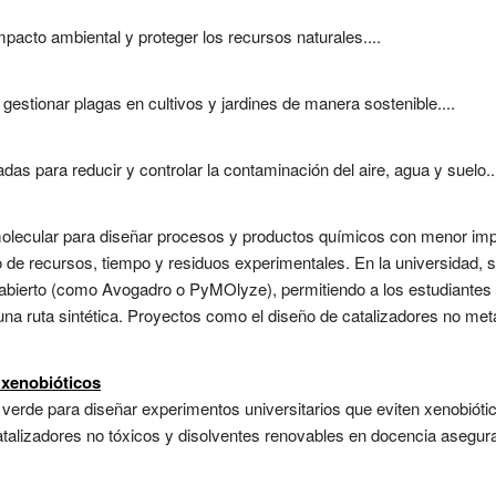
mpacto ambiental y proteger los recursos naturales....
gestionar plagas en cultivos y jardines de manera sostenible....
das para reducir y controlar la contaminación del aire, agua y suelo..
lecular para diseñar procesos y productos químicos con menor impac
o de recursos, tiempo y residuos experimentales. En la universidad,
abierto (como Avogadro o PyMOlyze), permitiendo a los estudiantes 
e una ruta sintética. Proyectos como el diseño de catalizadores no me
 xenobióticos
 verde para diseñar experimentos universitarios que eviten xenobióti
atalizadores no tóxicos y disolventes renovables en docencia asegura