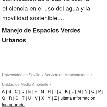
eficiencia en el uso del agua y la
movilidad sostenible....
Manejo de Espacios Verdes
Urbanos
Universidad de Sevilla > Servicio de Mantenimiento >
Unidad de Medio Ambiente >
A |
B |
C |
D |
E |
F |
G |
H |
I |
J |
K |
L |
M |
N |
O |
P |
Q |
R |
S |
T |
U |
V |
X |
Y |
Z |
última información
incorporada