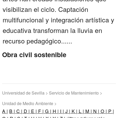
visibilizan el ciclo. Captación
multifuncional y integración artística y
educativa transforman la lluvia en
recurso pedagógico......
Obra civil sostenible
Universidad de Sevilla > Servicio de Mantenimiento >
Unidad de Medio Ambiente >
A |
B |
C |
D |
E |
F |
G |
H |
I |
J |
K |
L |
M |
N |
O |
P |