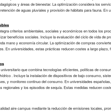
pedagógicos y áreas de bienestar. La optimización considera los servi
e, retención de aguas pluviales y provisión de hábitats para fauna. En
ibles
 integra criterios ambientales, sociales y económicos en todos los pr
ar beneficios sociales. Incluye la evaluación del ciclo de vida de p
nda mano y economía circular. La optimización de compras convierte 
. En universidades, estas prácticas reducen costes a largo plazo, 
cos
 universitario que combina tecnologías eficientes, políticas de con
 hídrico . Incluye la instalación de dispositivos de bajo consumo, sis
rises, y monitoreo continuo del consumo. En universidades españolas, 
cas regionales y los episodios de sequía. Estas medidas reducen coste
 calidad aire campus mediante la reducción de emisiones locales, pro