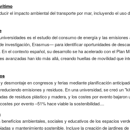
rítimo
ucir el impacto ambiental del transporte por mar, incluyendo el uso 
e
n universidades es el estudio del consumo de energía y las emisiones
de investigación, Erasmus— para identificar oportunidades de descarb
 En el contexto español, su desarrollo se ha acelerado con el Plan Mo
es avanzadas han ido más allá, creando huellas de movilidad que int
tos
y desmontaje en congresos y ferias mediante planificación anticipada,
reduciendo emisiones y residuos. En una universidad, se creó un "kit 
ladas de residuos plástico y madera, y los costes por evento bajaron
 costes por evento –51% hace viable la sostenibilidad....
s
s beneficios ambientales, sociales y educativos de los espacios ver
iadas y mantenimiento sostenible. Incluye la creación de jardines de