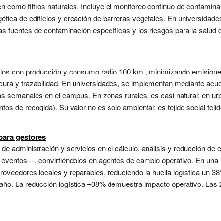
 como filtros naturales. Incluye el monitoreo continuo de contamin
rgética de edificios y creación de barreras vegetales. En universidad
 las fuentes de contaminación específicas y los riesgos para la salud 
llos con producción y consumo radio 100 km , minimizando emisiones 
cura y trazabilidad. En universidades, se implementan mediante acue
ias semanales en el campus. En zonas rurales, es casi natural; en urba
tos de recogida). Su valor no es solo ambiental: es tejido social tej
para gestores
 de administración y servicios en el cálculo, análisis y reducción de
ventos—, convirtiéndolos en agentes de cambio operativo. En una ins
oveedores locales y reparables, reduciendo la huella logística un 38
/año. La reducción logística –38% demuestra impacto operativo. Las 2