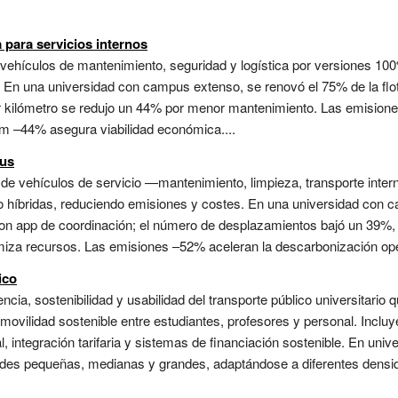
 para servicios internos
de vehículos de mantenimiento, seguridad y logística por versiones 10
s. En una universidad con campus extenso, se renovó el 75% de la flo
or kilómetro se redujo un 44% por menor mantenimiento. Las emisione
km –44% asegura viabilidad económica....
pus
 de vehículos de servicio —mantenimiento, limpieza, transporte inte
as o híbridas, reduciendo emisiones y costes. En una universidad co
 con app de coordinación; el número de desplazamientos bajó un 39%,
imiza recursos. Las emisiones –52% aceleran la descarbonización oper
ico
iencia, sostenibilidad y usabilidad del transporte público universitari
ovilidad sostenible entre estudiantes, profesores y personal. Incluy
, integración tarifaria y sistemas de financiación sostenible. En uni
dades pequeñas, medianas y grandes, adaptándose a diferentes dens