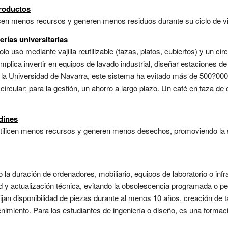
roductos
cen menos recursos y generen menos residuos durante su ciclo de vid
erías universitarias
lo uso mediante vajilla reutilizable (tazas, platos, cubiertos) y un cir
 implica invertir en equipos de lavado industrial, diseñar estaciones de
n la Universidad de Navarra, este sistema ha evitado más de 500?000
circular; para la gestión, un ahorro a largo plazo. Un café en taza
dines
 utilicen menos recursos y generen menos desechos, promoviendo la s
 la duración de ordenadores, mobiliario, equipos de laboratorio o inf
d y actualización técnica, evitando la obsolescencia programada o per
jan disponibilidad de piezas durante al menos 10 años, creación de ta
nimiento. Para los estudiantes de ingeniería o diseño, es una formac