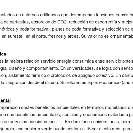
lantados en entornos edificados que desempeñan funciones ecosistém
ra de partículas, absorción de CO2, reducción de escorrentía y mejo
étricos y poda formativa , planes de poda formativa y selección de 
 en sureste ; en el norte, fresnos y arces. Su valor no es ornamental:
ica
es la mejora relación servicio energía consumida entre servicio obten
gía, diseño y comportamiento. En universidades, se logra con senso
ón, aislamiento térmico o protocolos de apagado colectivo. En campu
 la integración desde el diseño. Su retorno es triple: económico (aho
ental
paración costes beneficios ambientales en términos monetarios o e
) con sus beneficios ambientales, sociales y económicos evitados 
n de servicios ecosistémicos —. En decisiones universitarias, permite
ejemplo, una cubierta verde puede costar un 15 por ciento más, pero