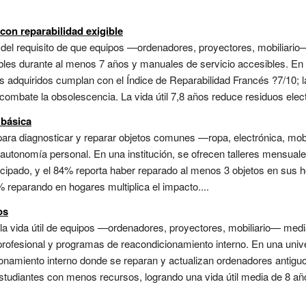
on reparabilidad exigible
n del requisito de que equipos —ordenadores, proyectores, mobiliario
bles durante al menos 7 años y manuales de servicio accesibles. En u
adquiridos cumplan con el Índice de Reparabilidad Francés ?7/10; la
combate la obsolescencia. La vida útil 7,8 años reduce residuos elect
 básica
para diagnosticar y reparar objetos comunes —ropa, electrónica, mo
 autonomía personal. En una institución, se ofrecen talleres mensual
cipado, y el 84% reporta haber reparado al menos 3 objetos en sus h
reparando en hogares multiplica el impacto....
os
e la vida útil de equipos —ordenadores, proyectores, mobiliario— me
rofesional y programas de reacondicionamiento interno. En una univer
icionamiento interno donde se reparan y actualizan ordenadores ant
estudiantes con menos recursos, logrando una vida útil media de 8 año