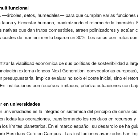
multifuncional
es —árboles, setos, humedales— para que cumplan varias funciones 
 fauna y bienestar humano, maximizando el retorno de la inversión. En
 nativas que dan frutos comestibles, atraen polinizadores y actúan 
s costes de mantenimiento bajaron un 30%. Los setos con frutos come
tizar la viabilidad económica de sus políticas de sostenibilidad a la
nanciación externa (fondos Next Generation, convocatorias europeas),
presupuestaria. Implica evaluar no solo el coste inicial, sino el reto
En instituciones con recursos limitados, prioriza actuaciones con bajo 
ar en universidades
n universidades es la integración sistémica del principio de cerrar ci
r— en todas las operaciones, transformando los residuos en recursos y 
los límites planetarios. En el marco español, su desarrollo se ha gui
sobre Residuos Cero en Campus . Las instituciones avanzadas han i