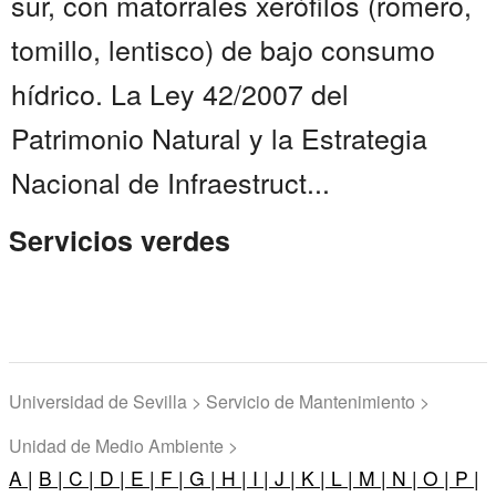
sur, con matorrales xerófilos (romero,
tomillo, lentisco) de bajo consumo
hídrico. La Ley 42/2007 del
Patrimonio Natural y la Estrategia
Nacional de Infraestruct...
Servicios verdes
Universidad de Sevilla > Servicio de Mantenimiento >
Unidad de Medio Ambiente >
A |
B |
C |
D |
E |
F |
G |
H |
I |
J |
K |
L |
M |
N |
O |
P |