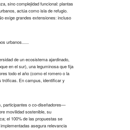
za, sino complejidad funcional: plantas
 urbanos, actúa como isla de refugio.
No exige grandes extensiones: incluso
s urbanos......
versidad de un ecosistema ajardinado,
ue en el sur), una leguminosa que fija
ores todo el año (como el romero o la
 tróficas. En campus, identificar y
s, participantes o co-diseñadores—
re movilidad sostenible, su
ica; el 100% de las propuestas se
as implementadas asegura relevancia