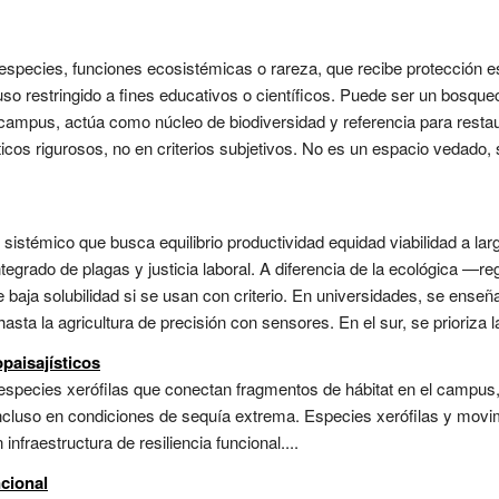
 especies, funciones ecosistémicas o rareza, que recibe protección es
 restringido a fines educativos o científicos. Puede ser un bosquecill
ampus, actúa como núcleo de biodiversidad y referencia para restaur
sticos rigurosos, no en criterios subjetivos. No es un espacio vedado,
 sistémico que busca equilibrio productividad equidad viabilidad a la
ntegrado de plagas y justicia laboral. A diferencia de la ecológica —re
de baja solubilidad si se usan con criterio. En universidades, se e
sta la agricultura de precisión con sensores. En el sur, se prioriza la
paisajísticos
species xerófilas que conectan fragmentos de hábitat en el campus,
cluso en condiciones de sequía extrema. Especies xerófilas y movim
nfraestructura de resiliencia funcional....
ncional