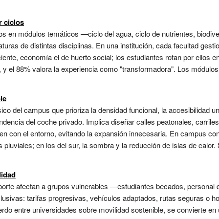
 ciclos
ios en módulos temáticos —ciclo del agua, ciclo de nutrientes, biodi
turas de distintas disciplinas. En una institución, cada facultad gesti
iciente, economía el de huerto social; los estudiantes rotan por ellos e
y el 88% valora la experiencia como "transformadora". Los módulos p
le
ico del campus que prioriza la densidad funcional, la accesibilidad uni
ndencia del coche privado. Implica diseñar calles peatonales, carrile
guen con el entorno, evitando la expansión innecesaria. En campus con
pluviales; en los del sur, la sombra y la reducción de islas de calor. 
lidad
sporte afectan a grupos vulnerables —estudiantes becados, personal 
lusivas: tarifas progresivas, vehículos adaptados, rutas seguras o ho
rdo entre universidades sobre movilidad sostenible, se convierte en