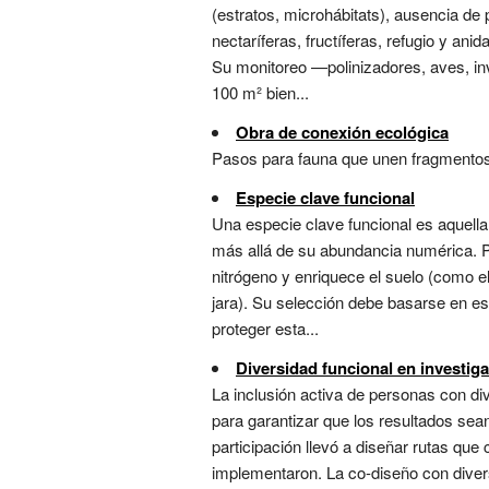
(estratos, microhábitats), ausencia de
nectaríferas, fructíferas, refugio y an
Su monitoreo —polinizadores, aves, inv
100 m² bien...
Obra de conexión ecológica
Pasos para fauna que unen fragmentos d
Especie clave funcional
Una especie clave funcional es aquella
más allá de su abundancia numérica. Pu
nitrógeno y enriquece el suelo (como el
jara). Su selección debe basarse en es
proteger esta...
Diversidad funcional en investig
La inclusión activa de personas con d
para garantizar que los resultados sea
participación llevó a diseñar rutas qu
implementaron. La co-diseño con diver