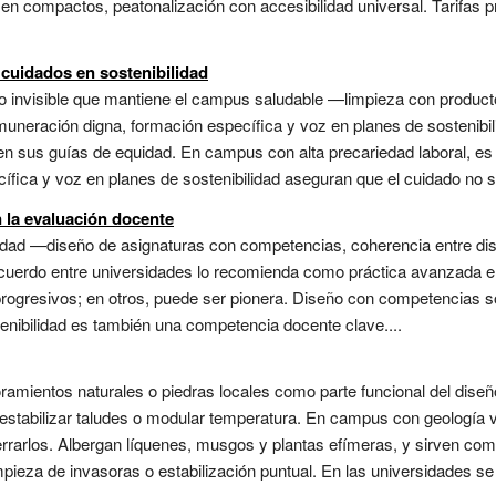
; en compactos, peatonalización con accesibilidad universal. Tarifas 
 cuidados en sostenibilidad
o invisible que mantiene el campus saludable —limpieza con productos
neración digna, formación específica y voz en planes de sostenibili
sus guías de equidad. En campus con alta precariedad laboral, es c
ica y voz en planes de sostenibilidad aseguran que el cuidado no sea
n la evaluación docente
bilidad —diseño de asignaturas con competencias, coherencia entre d
l acuerdo entre universidades lo recomienda como práctica avanzada 
progresivos; en otros, puede ser pionera. Diseño con competencias s
enibilidad es también una competencia docente clave....
floramientos naturales o piedras locales como parte funcional del d
estabilizar taludes o modular temperatura. En campus con geología visi
rrarlos. Albergan líquenes, musgos y plantas efímeras, y sirven com
pieza de invasoras o estabilización puntual. En las universidades se