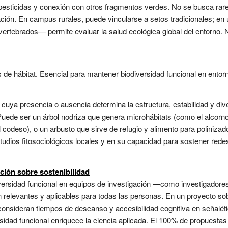
 pesticidas y conexión con otros fragmentos verdes. No se busca rare
idación. En campus rurales, puede vincularse a setos tradicionales; en
ertebrados— permite evaluar la salud ecológica global del entorno. 
e hábitat. Esencial para mantener biodiversidad funcional en entorno
 cuya presencia o ausencia determina la estructura, estabilidad y di
ede ser un árbol nodriza que genera microhábitats (como el alcornoq
 codeso), o un arbusto que sirve de refugio y alimento para polinizad
tudios fitosociológicos locales y en su capacidad para sostener redes
ación sobre sostenibilidad
iversidad funcional en equipos de investigación —como investigadore
n relevantes y aplicables para todas las personas. En un proyecto sob
e consideran tiempos de descanso y accesibilidad cognitiva en señalét
sidad funcional enriquece la ciencia aplicada. El 100% de propuest