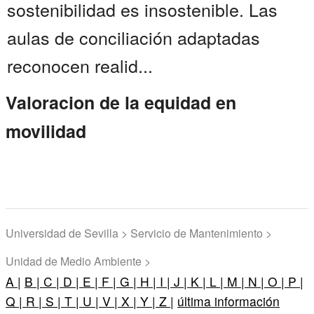
sostenibilidad es insostenible. Las
aulas de conciliación adaptadas
reconocen realid...
Valoracion de la equidad en
movilidad
Universidad de Sevilla > Servicio de Mantenimiento >
Unidad de Medio Ambiente >
A |
B |
C |
D |
E |
F |
G |
H |
I |
J |
K |
L |
M |
N |
O |
P |
Q |
R |
S |
T |
U |
V |
X |
Y |
Z |
última información