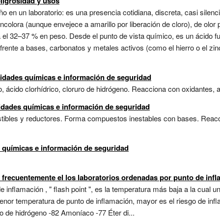
ligrosidad y usos
año en un laboratorio: es una presencia cotidiana, discreta, casi silen
colora (aunque envejece a amarillo por liberación de cloro), de olor 
 el 32–37 % en peso. Desde el punto de vista químico, es un ácido fu
 frente a bases, carbonatos y metales activos (como el hierro o el zi
idades químicas e información de seguridad
, ácido clorhídrico, cloruro de hidrógeno. Reacciona con oxidantes, a
lidades químicas e información de seguridad
ibles y reductores. Forma compuestos inestables con bases. Reacci
s químicas e información de seguridad
s frecuentemente el los laboratorios ordenadas por punto de inf
e inflamación , " flash point ", es la temperatura más baja a la cual
menor temperatura de punto de inflamación, mayor es el riesgo de inf
o de hidrógeno -82 Amoníaco -77 Éter di...