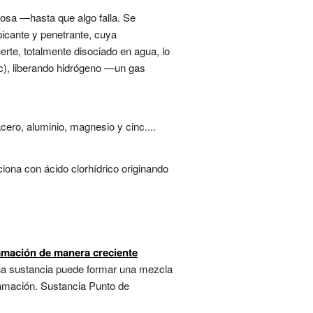
ciosa —hasta que algo falla. Se
picante y penetrante, cuya
erte, totalmente disociado en agua, lo
nc), liberando hidrógeno —un gas
cero, aluminio, magnesio y cinc....
ona con ácido clorhídrico originando
lamación de manera creciente
 una sustancia puede formar una mezcla
lamación. Sustancia Punto de