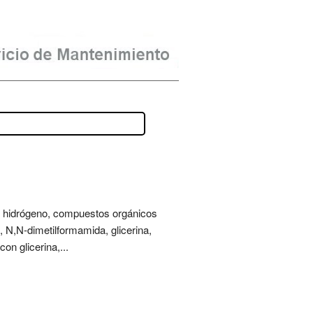
o de hidrógeno, compuestos orgánicos
o, N,N-dimetilformamida, glicerina,
on glicerina,...