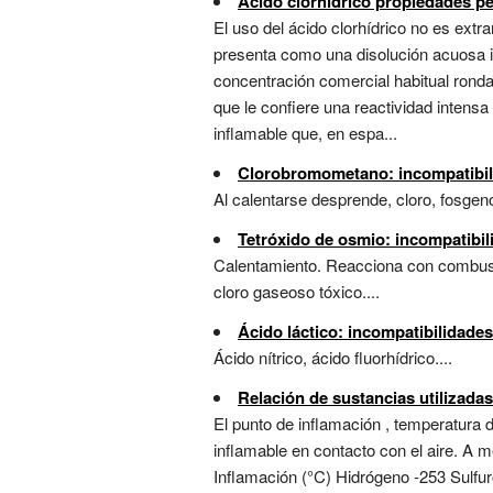
Acido clorhídrico propiedades pe
El uso del ácido clorhídrico no es extr
presenta como una disolución acuosa in
concentración comercial habitual ronda
que le confiere una reactividad intensa
inflamable que, en espa...
Clorobromometano: incompatibil
Al calentarse desprende, cloro, fosgeno
Tetróxido de osmio: incompatibi
Calentamiento. Reacciona con combust
cloro gaseoso tóxico....
Ácido láctico: incompatibilidade
Ácido nítrico, ácido fluorhídrico....
Relación de sustancias utilizada
El punto de inflamación , temperatura d
inflamable en contacto con el aire. A 
Inflamación (°C) Hidrógeno -253 Sulfur