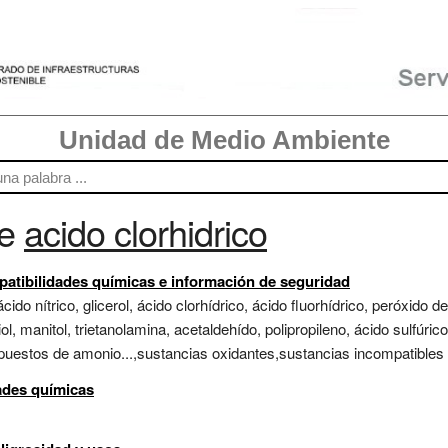
Unidad de Medio Ambiente
re
acido clorhidrico
atibilidades químicas e información de seguridad
cido nítrico, glicerol, ácido clorhídrico, ácido fluorhídrico, peróxid
iol, manitol, trietanolamina, acetaldehído, polipropileno, ácido sulfúric
mpuestos de amonio...,sustancias oxidantes,sustancias incompatibles c
dades químicas