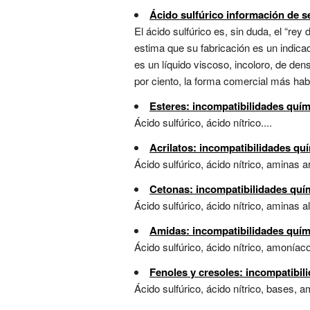
Ácido sulfúrico información de s
El ácido sulfúrico es, sin duda, el “rey
estima que su fabricación es un indic
es un líquido viscoso, incoloro, de d
por ciento, la forma comercial más hab
Esteres: incompatibilidades quím
Ácido sulfúrico, ácido nítrico....
Acrilatos: incompatibilidades qu
Ácido sulfúrico, ácido nítrico, aminas 
Cetonas: incompatibilidades quí
Ácido sulfúrico, ácido nítrico, aminas al
Amidas: incompatibilidades quím
Ácido sulfúrico, ácido nítrico, amoníaco
Fenoles y cresoles: incompatibil
Ácido sulfúrico, ácido nítrico, bases, a