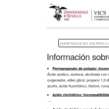
Información sob
Permanganato de potasio: incomp
Ácido acético, acetona, alcoholes con á
oxigenados, etilen glicol, propano 1,2-d
azufre, ácido fluorhídrico, fósforo, co
ácido clorhídrico: Incompatibili
....