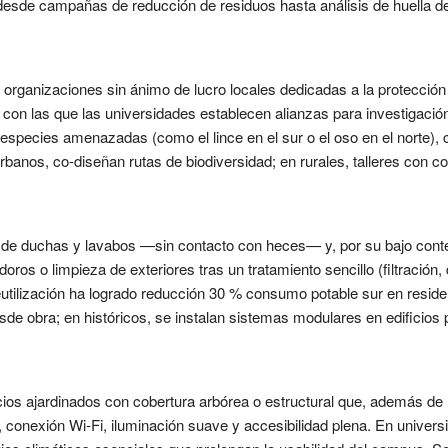
esde campañas de reducción de residuos hasta análisis de huella d
rganizaciones sin ánimo de lucro locales dedicadas a la protección d
con las que las universidades establecen alianzas para investigación 
especies amenazadas (como el lince en el sur o el oso en el norte),
banos, co-diseñan rutas de biodiversidad; en rurales, talleres con 
 de duchas y lavabos —sin contacto con heces— y, por su bajo cont
doros o limpieza de exteriores tras un tratamiento sencillo (filtració
 reutilización ha logrado reducción 30 % consumo potable sur en res
de obra; en históricos, se instalan sistemas modulares en edificios pr
s ajardinados con cobertura arbórea o estructural que, además de mi
 conexión Wi-Fi, iluminación suave y accesibilidad plena. En univers