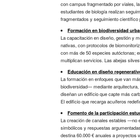
con campus fragmentado por viales, la 
estudiantes de biología realizan segui
fragmentados y seguimiento científico p
Formación en biodiversidad urba
La capacitación en diseño, gestión y 
nativas, con protocolos de biomonitoriza
con más de 50 especies autóctonas; en
multiplican servicios. Las abejas silve
Educación en diseño regenerativ
La formación en enfoques que van más 
biodiversidad— mediante arquitectura, p
diseñan un edificio que capte más car
El edificio que recarga acuíferos redef
Fomento de la participación estud
La creación de canales estables —no e
simbólicos y respuestas argumentadas, e
destina 60.000 € anuales a proyectos 