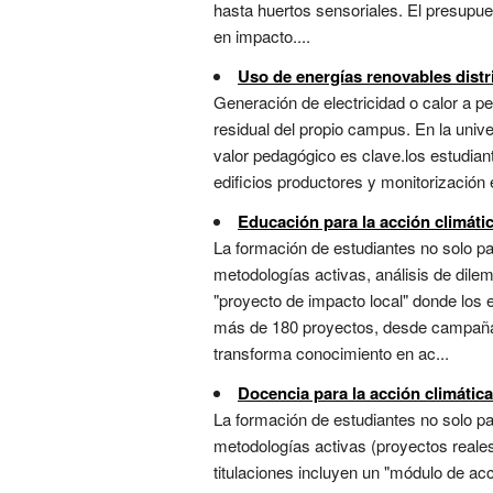
hasta huertos sensoriales. El presupu
en impacto....
Uso de energías renovables distr
Generación de electricidad o calor a 
residual del propio campus. En la unive
valor pedagógico es clave.los estudia
edificios productores y monitorización 
Educación para la acción climáti
La formación de estudiantes no solo pa
metodologías activas, análisis de dilema
"proyecto de impacto local" donde los
más de 180 proyectos, desde campañas 
transforma conocimiento en ac...
Docencia para la acción climática
La formación de estudiantes no solo pa
metodologías activas (proyectos reales,
titulaciones incluyen un "módulo de a