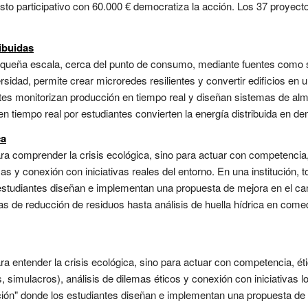
esto participativo con 60.000 € democratiza la acción. Los 37 proye
ibuidas
pequeña escala, cerca del punto de consumo, mediante fuentes como s
rsidad, permite crear microredes resilientes y convertir edificios en
ntes monitorizan producción en tiempo real y diseñan sistemas de al
en tiempo real por estudiantes convierten la energía distribuida en de
ca
ra comprender la crisis ecológica, sino para actuar con competencia
s y conexión con iniciativas reales del entorno. En una institución, t
 estudiantes diseñan e implementan una propuesta de mejora en el c
de reducción de residuos hasta análisis de huella hídrica en comed
ra entender la crisis ecológica, sino para actuar con competencia, é
 simulacros), análisis de dilemas éticos y conexión con iniciativas lo
cción" donde los estudiantes diseñan e implementan una propuesta de