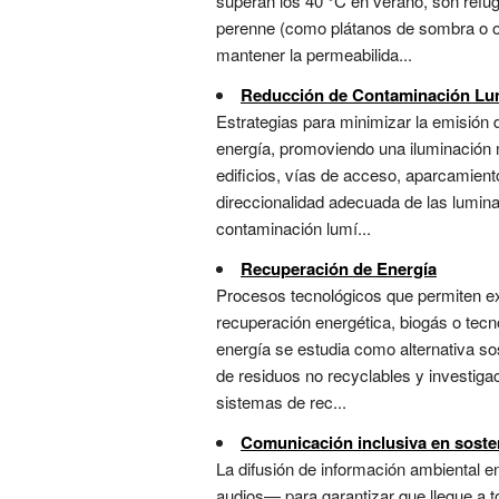
superan los 40 °C en verano, son refug
perenne (como plátanos de sombra o ol
mantener la permeabilida...
Reducción de Contaminación Lu
Estrategias para minimizar la emisión d
energía, promoviendo una iluminación 
edificios, vías de acceso, aparcamient
direccionalidad adecuada de las lumina
contaminación lumí...
Recuperación de Energía
Procesos tecnológicos que permiten ext
recuperación energética, biogás o tecn
energía se estudia como alternativa sos
de residuos no recyclables y investig
sistemas de rec...
Comunicación inclusiva en sosten
La difusión de información ambiental en
audios— para garantizar que llegue a 