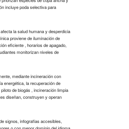
e priorizan especies de copa ancha y
n incluye poda selectiva para
s, afecta la salud humana y desperdicia
ínica proviene de iluminación de
ón eficiente , horarios de apagado,
tudiantes monitorizan niveles de
mente, mediante incineración con
a energética, la recuperación de
piloto de biogás , incineración limpia
ntes diseñan, construyen y operan
de signos, infografías accesibles,
yores o con menor dominio del idioma.