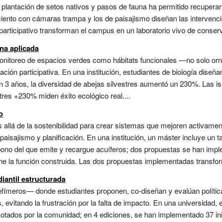
plantación de setos nativos y pasos de fauna ha permitido recuperar 
miento con cámaras trampa y los de paisajismo diseñan las intervenc
articipativo transforman el campus en un laboratorio vivo de conserva
na aplicada
monitoreo de espacios verdes como hábitats funcionales —no solo or
ción participativa. En una institución, estudiantes de biología diseñan
 3 años, la diversidad de abejas silvestres aumentó un 230%. Las is
stres +230% miden éxito ecológico real....
o
allá de la sostenibilidad para crear sistemas que mejoren activame
aisajismo y planificación. En una institución, un máster incluye un ta
bono del que emite y recargue acuíferos; dos propuestas se han impl
ine la función construida. Las dos propuestas implementadas transfor
iantil estructurada
fímeros— donde estudiantes proponen, co-diseñan y evalúan política
vitando la frustración por la falta de impacto. En una universidad, e
votados por la comunidad; en 4 ediciones, se han implementado 37 in