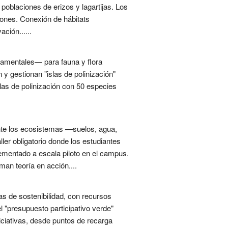
poblaciones de erizos y lagartijas. Los
iones. Conexión de hábitats
ción......
namentales— para fauna y flora
 y gestionan "islas de polinización"
las de polinización con 50 especies
nte los ecosistemas —suelos, agua,
ller obligatorio donde los estudiantes
ementado a escala piloto en el campus.
man teoría en acción....
s de sostenibilidad, con recursos
l "presupuesto participativo verde"
iciativas, desde puntos de recarga