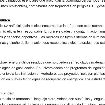
ios climáticos esenciales que prolongan la usabilidad del campus. S
mos resistentes), combinadas con trepadoras en pérgolas. Su gestió
mínica
e luz artificial hacia el cielo nocturno que interfiere con ecosistema
más eficiente y responsable. En universidades, la contaminación lum
os y espacios deportivos. Las medidas incluyen sistemas de iluminaci
rias y diseño de iluminación que respete los ciclos naturales. Los es
raer energía útil de residuos que no pueden ser reciclados material
ologías de gasificación. En universidades con programas de ingenierí
tenible a la eliminación en vertedero. Los proyectos incluyen plantas 
ación en nuevas tecnologías de recuperación energética. Los estudia
ibilidad
 múltiples formatos —lenguaje claro, vídeos con subtítulos y lengua 
toda la comunidad, incluyendo personas con diversidad funcional, ma