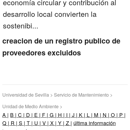
economía circular y contribución al
desarrollo local convierten la
sostenibi...
creacion de un registro publico de
proveedores excluidos
Universidad de Sevilla > Servicio de Mantenimiento >
Unidad de Medio Ambiente >
A |
B |
C |
D |
E |
F |
G |
H |
I |
J |
K |
L |
M |
N |
O |
P |
Q |
R |
S |
T |
U |
V |
X |
Y |
Z |
última información