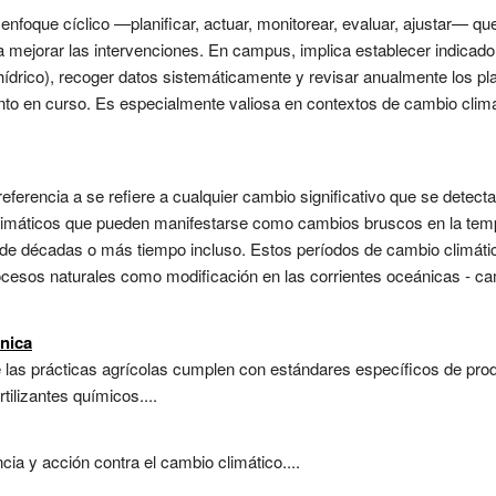
 enfoque cíclico —planificar, actuar, monitorear, evaluar, ajustar— q
a mejorar las intervenciones. En campus, implica establecer indicador
hídrico), recoger datos sistemáticamente y revisar anualmente los p
ento en curso. Es especialmente valiosa en contextos de cambio climá
ferencia a se refiere a cualquier cambio significativo que se detecta 
limáticos que pueden manifestarse como cambios bruscos en la tempe
de décadas o más tiempo incluso. Estos períodos de cambio climáti
rocesos naturales como modificación en las corrientes oceánicas - c
ánica
 las prácticas agrícolas cumplen con estándares específicos de prod
rtilizantes químicos....
a y acción contra el cambio climático....