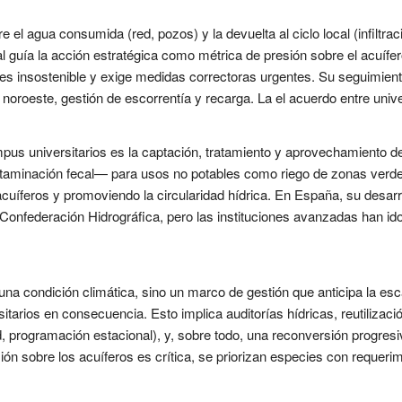
re el agua consumida (red, pozos) y la devuelta al ciclo local (infiltrac
al guía la acción estratégica como métrica de presión sobre el acuíf
 es insostenible y exige medidas correctoras urgentes. Su seguimiento
el noroeste, gestión de escorrentía y recarga. La el acuerdo entre un
mpus universitarios es la captación, tratamiento y aprovechamiento 
aminación fecal— para usos no potables como riego de zonas verdes
acuíferos y promoviendo la circularidad hídrica. En España, su desarr
 Confederación Hidrográfica, pero las instituciones avanzadas han i
o una condición climática, sino un marco de gestión que anticipa la
sitarios en consecuencia. Esto implica auditorías hídricas, reutiliza
, programación estacional), y, sobre todo, una reconversión progresiv
sión sobre los acuíferos es crítica, se priorizan especies con reque