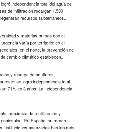
e logró independencia total del agua de
sas de infiltración recargan 1.500
 regeneran recursos subterráneos....
iversidad y materias primas con el
urgencia varía por territorio: en el
senciales; en el norte, la prevención de
 de cambio climático establecen...
ación y recarga de acuíferos,
sureste, se logró independencia total
ajó un 71% en 3 años. La independencia
ble, maximizar la reutilización y
e peninsular . En España, su marco
as instituciones avanzadas han ido más