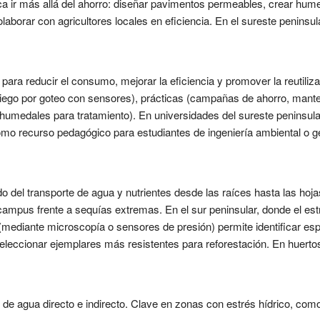
ca ir más allá del ahorro: diseñar pavimentos permeables, crear hume
aborar con agricultores locales en eficiencia. En el sureste peninsul
para reducir el consumo, mejorar la eficiencia y promover la reutiliza
riego por goteo con sensores), prácticas (campañas de ahorro, mante
 humedales para tratamiento). En universidades del sureste peninsular
omo recurso pedagógico para estudiantes de ingeniería ambiental o ge
do del transporte de agua y nutrientes desde las raíces hasta las hoj
 campus frente a sequías extremas. En el sur peninsular, donde el est
a (mediante microscopía o sensores de presión) permite identificar 
leccionar ejemplares más resistentes para reforestación. En huerto
e agua directo e indirecto. Clave en zonas con estrés hídrico, como 