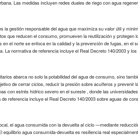
urbana. Las medidas incluyen redes duales de riego con agua regen
 es la gestión responsable del agua que maximiza su valor útil y mini
os que reducen el consumo, promueven la reutilización y protegen 
ras en el norte se enfoca en la calidad y la prevención de fugas, en e
a. La normativa de referencia incluye el Real Decreto 140/2003 y lo
tarios abarca no solo la potabilidad del agua de consumo, sino tamb
bjetivo de cerrar ciclos, reducir la presión sobre acuíferos y prevenir
onas con estrés hídrico severo en el sureste , donde las universida
va de referencia incluye el Real Decreto 140/2003 sobre aguas de co
ocal, el agua consumida con la devuelta al ciclo —mediante reducción 
 equilibrio agua consumida-devuelta es resiliencia real especialment