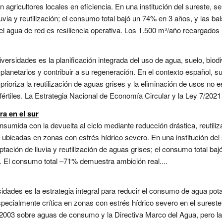
 agricultores locales en eficiencia. En una institución del sureste, s
via y reutilización; el consumo total bajó un 74% en 3 años, y las bal
el agua de red es resiliencia operativa. Los 1.500 m³/año recargados
versidades es la planificación integrada del uso de agua, suelo, biod
 planetarios y contribuir a su regeneración. En el contexto español, su 
prioriza la reutilización de aguas grises y la eliminación de usos no e
fértiles. La Estrategia Nacional de Economía Circular y la Ley 7/2021
ra en el sur
sumida con la devuelta al ciclo mediante reducción drástica, reutiliz
 ubicadas en zonas con estrés hídrico severo. En una institución del 
tación de lluvia y reutilización de aguas grises; el consumo total b
a. El consumo total –71% demuestra ambición real....
sidades es la estrategia integral para reducir el consumo de agua pota
pecialmente crítica en zonas con estrés hídrico severo en el surest
/2003 sobre aguas de consumo y la Directiva Marco del Agua, pero l