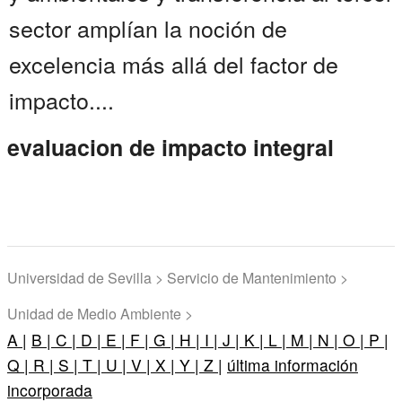
sector amplían la noción de
excelencia más allá del factor de
impacto....
evaluacion de impacto integral
Universidad de Sevilla > Servicio de Mantenimiento >
Unidad de Medio Ambiente >
A |
B |
C |
D |
E |
F |
G |
H |
I |
J |
K |
L |
M |
N |
O |
P |
Q |
R |
S |
T |
U |
V |
X |
Y |
Z |
última información
incorporada