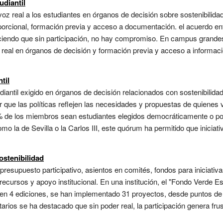
udiantil
z real a los estudiantes en órganos de decisión sobre sostenibilid
orcional, formación previa y acceso a documentación. el acuerdo en
endo que sin participación, no hay compromiso. En campus grandes,
real en órganos de decisión y formación previa y acceso a informaci
til
iantil exigido en órganos de decisión relacionados con sostenibilid
ue las políticas reflejen las necesidades y propuestas de quienes v
% de los miembros sean estudiantes elegidos democráticamente o por
 la de Sevilla o la Carlos III, este quórum ha permitido que iniciat
ostenibilidad
resupuesto participativo, asientos en comités, fondos para iniciativ
recursos y apoyo institucional. En una institución, el "Fondo Verde Es
en 4 ediciones, se han implementado 31 proyectos, desde puntos de 
tarios se ha destacado que sin poder real, la participación genera fr