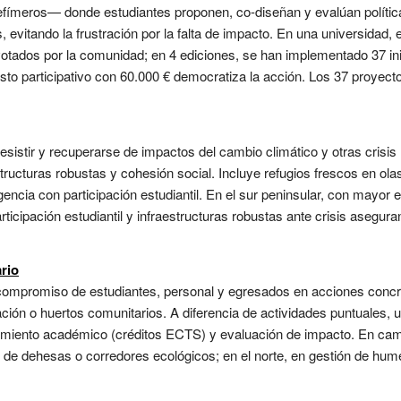
fímeros— donde estudiantes proponen, co-diseñan y evalúan política
vitando la frustración por la falta de impacto. En una universidad, e
votados por la comunidad; en 4 ediciones, se han implementado 37 in
esto participativo con 60.000 € democratiza la acción. Los 37 proye
 resistir y recuperarse de impactos del cambio climático y otras cris
tructuras robustas y cohesión social. Incluye refugios frescos en ola
ncia con participación estudiantil. En el sur peninsular, con mayor
rticipación estudiantil y infraestructuras robustas ante crisis aseguran
rio
l compromiso de estudiantes, personal y egresados en acciones concre
ación o huertos comunitarios. A diferencia de actividades puntuales,
cimiento académico (créditos ECTS) y evaluación de impacto. En camp
de dehesas o corredores ecológicos; en el norte, en gestión de hume