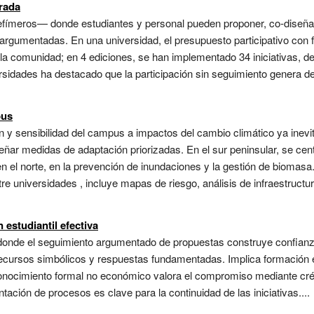
urada
fímeros— donde estudiantes y personal pueden proponer, co-diseñar y
rgumentadas. En una universidad, el presupuesto participativo con f
 la comunidad; en 4 ediciones, se han implementado 34 iniciativas, 
ersidades ha destacado que la participación sin seguimiento genera de
pus
n y sensibilidad del campus a impactos del cambio climático ya inev
eñar medidas de adaptación priorizadas. En el sur peninsular, se centr
en el norte, en la prevención de inundaciones y la gestión de bioma
 universidades , incluye mapas de riesgo, análisis de infraestructuras
 estudiantil efectiva
onde el seguimiento argumentado de propuestas construye confianza a
 recursos simbólicos y respuestas fundamentadas. Implica formación 
nocimiento formal no económico valora el compromiso mediante crédi
ntación de procesos es clave para la continuidad de las iniciativas....