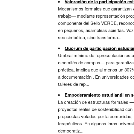
Valoración de la participación est
Mecanismos formales que garantizan vo
trabajo— mediante representación prop
componente del Sello VERDE, reconoci
en pequeños, asambleas abiertas. Voz 
sea simbólica, sino transforma...
Quórum de participación estudian
Umbral mínimo de representación estud
o comités de campus— para garantizar q
práctica, implica que al menos un 30?
a documentación . En universidades como
talleres de rep...
Empoderamiento estudiantil en s
La creación de estructuras formales —p
proyectos reales de sostenibilidad con 
propuestas votadas por la comunidad; 
terapéuticos. En algunos foros universi
democratiz...