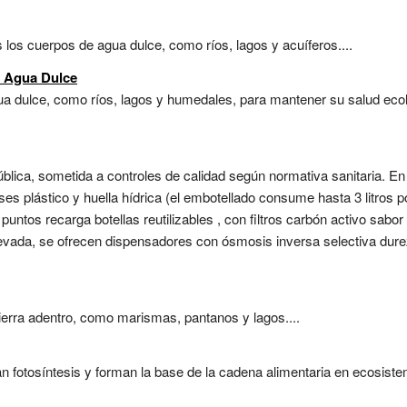
s los cuerpos de agua dulce, como ríos, lagos y acuíferos....
 Agua Dulce
a dulce, como ríos, lagos y humedales, para mantener su salud ecoló
blica, sometida a controles de calidad según normativa sanitaria. En
es plástico y huella hídrica (el embotellado consume hasta 3 litros p
puntos recarga botellas reutilizables , con filtros carbón activo sab
levada, se ofrecen dispensadores con ósmosis inversa selectiva dur
erra adentro, como marismas, pantanos y lagos....
 fotosíntesis y forman la base de la cadena alimentaria en ecosiste