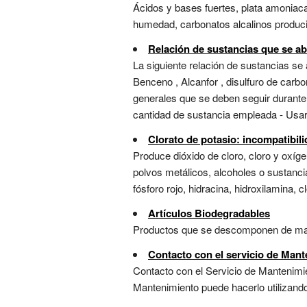
Ácidos y bases fuertes, plata amoniacal
humedad, carbonatos alcalinos produci
Relación de sustancias que se abs
La siguiente relación de sustancias se 
Benceno , Alcanfor , disulfuro de carb
generales que se deben seguir durante 
cantidad de sustancia empleada - Usar 
Clorato de potasio: incompatibil
Produce dióxido de cloro, cloro y oxíg
polvos metálicos, alcoholes o sustanc
fósforo rojo, hidracina, hidroxilamina, 
Artículos Biodegradables
Productos que se descomponen de mane
Contacto con el servicio de Man
Contacto con el Servicio de Mantenimie
Mantenimiento puede hacerlo utilizando e