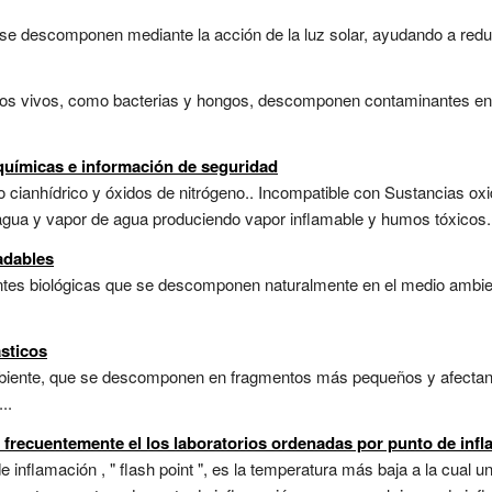
se descomponen mediante la acción de la luz solar, ayudando a reduc
mos vivos, como bacterias y hongos, descomponen contaminantes en 
 químicas e información de seguridad
o cianhídrico y óxidos de nitrógeno.. Incompatible con Sustancias ox
ua y vapor de agua produciendo vapor inflamable y humos tóxicos..
adables
uentes biológicas que se descomponen naturalmente en el medio ambi
sticos
mbiente, que se descomponen en fragmentos más pequeños y afectan 
..
s frecuentemente el los laboratorios ordenadas por punto de inf
e inflamación , " flash point ", es la temperatura más baja a la cual