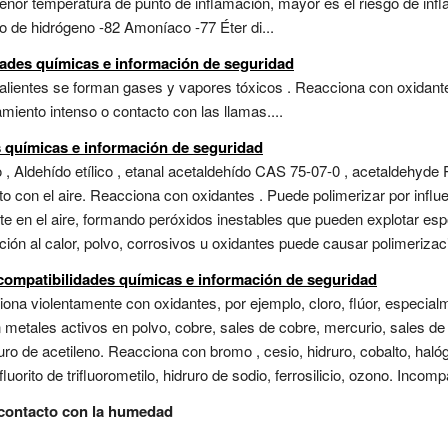
menor temperatura de punto de inflamación, mayor es el riesgo de inf
o de hidrógeno -82 Amoníaco -77 Éter di...
idades químicas e información de seguridad
calientes se forman gases y vapores tóxicos . Reacciona con oxidant
miento intenso o contacto con las llamas....
s químicas e información de seguridad
 Aldehído etílico , etanal acetaldehído CAS 75-07-0 , acetaldehyde 
o con el aire. Reacciona con oxidantes . Puede polimerizar por influe
nte en el aire, formando peróxidos inestables que pueden explotar e
ión al calor, polvo, corrosivos u oxidantes puede causar polimerizaci
ncompatibilidades químicas e información de seguridad
ona violentamente con oxidantes, por ejemplo, cloro, flúor, especialm
etales activos en polvo, cobre, sales de cobre, mercurio, sales de m
ro de acetileno. Reacciona con bromo , cesio, hidruro, cobalto, haló
fluorito de trifluorometilo, hidruro de sodio, ferrosilicio, ozono. Incomp
contacto con la humedad