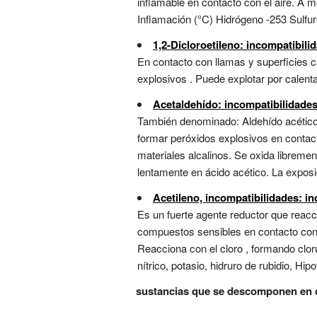
inflamable en contacto con el aire. A 
Inflamación (°C) Hidrógeno -253 Sulfur
1,2-Dicloroetileno: incompatibil
En contacto con llamas y superficies 
explosivos . Puede explotar por calenta
Acetaldehído: incompatibilidade
También denominado: Aldehído acético ,
formar peróxidos explosivos en contact
materiales alcalinos. Se oxida libreme
lentamente en ácido acético. La exposic
Acetileno, incompatibilidades: i
Es un fuerte agente reductor que reacci
compuestos sensibles en contacto con m
Reacciona con el cloro , formando cloru
nítrico, potasio, hidruro de rubidio, Hipo
sustancias que se descomponen en 