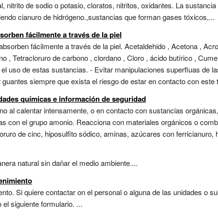
, nitrito de sodio o potasio, cloratos, nitritos, oxidantes. La susta
endo cianuro de hidrógeno.,sustancias que forman gases tóxicos,...
orben fácilmente a través de la piel
absorben fácilmente a través de la piel. Acetaldehido , Acetona , Acrol
ono , Tetracloruro de carbono , clordano , Cloro , ácido butírico , 
el uso de estas sustancias. - Evitar manipulaciones superfluas de l
guantes siempre que exista el riesgo de estar en contacto con este ti
idades químicas e información de seguridad
eno al calentar intensamente, o en contacto con sustancias orgánicas,
ias con el grupo amonio. Reacciona con materiales orgánicos o combu
cloruro de cinc, hiposulfito sódico, aminas, azúcares con ferricianuro, 
ra natural sin dañar el medio ambiente....
tenimiento
nto. Si quiere contactar on el personal o alguna de las unidades o su
l siguiente formulario. ...