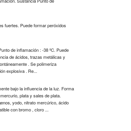
lamación. Sustancia Punto de
es fuertes. Puede formar peróxidos
Punto de inflamación : -38 ºC. Puede
ncia de ácidos, trazas metálicas y
spontáneamente . Se polimeriza
ón explosiva . Re...
ente bajo la influencia de la luz. Forma
ercurio, plata y sales de plata.
genos, yodo, nitrato mercúrico, ácido
atible con bromo , cloro ...