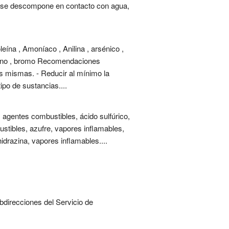
ncia se descompone en contacto con agua,
eína , Amoníaco , Anilina , arsénico ,
Cumeno , bromo Recomendaciones
as mismas. - Reducir al mínimo la
po de sustancias....
 agentes combustibles, ácido sulfúrico,
stibles, azufre, vapores inflamables,
hidrazina, vapores inflamables....
bdirecciones del Servicio de