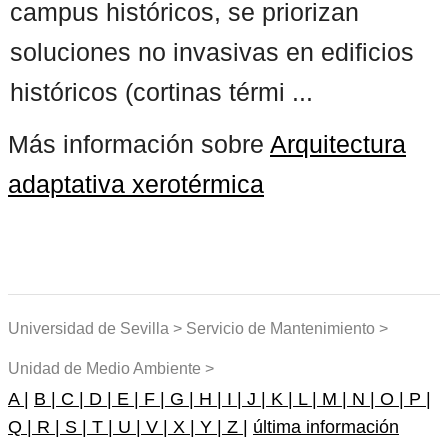
campus históricos, se priorizan
soluciones no invasivas en edificios
históricos (cortinas térmi ...
Más información sobre
Arquitectura
adaptativa xerotérmica
Universidad de Sevilla > Servicio de Mantenimiento >
Unidad de Medio Ambiente >
A |
B |
C |
D |
E |
F |
G |
H |
I |
J |
K |
L |
M |
N |
O |
P |
Q |
R |
S |
T |
U |
V |
X |
Y |
Z |
última información