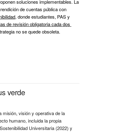
proponen soluciones implementables. La 
rendición de cuentas pública con 
nibilidad
, donde estudiantes, PAS y 
as de revisión obligatoria cada dos 
, con posibilidad de actualización de metas según avances científicos o sociales, a
us verde
 misión, visión y operativa de la
cto humano, incluida la propia
ostenibilidad Universitaria (2022) y