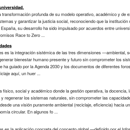
 universidad.
 la transformación profunda de su modelo operativo, académico y de e
stemas y garantizar la justicia social, reconociendo que la institución 
n España, su desarrollo ha sido impulsado por acuerdos entre univers
omisos Race to Zero ...
idades
des es la integración sistémica de las tres dimensiones —ambiental,
de generar bienestar humano presente y futuro sin comprometer los sis
 ha guiado por la Agenda 2030 y los documentos de diferentes foros u
laje aquí, un huer ...
ísico, social y académico donde la gestión operativa, la docencia, la
 y regenerar los sistemas naturales, sin comprometer las capacidad
esde una visión puramente ambiental (reciclaje, eficiencia) hacia un
mía circular. En algunos fo ...
des es la aplicación concreta del concepto global —definido por el In