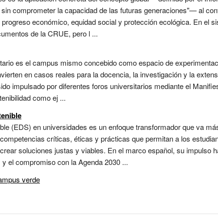
e sin comprometer la capacidad de las futuras generaciones"— al co
ra progreso económico, equidad social y protección ecológica. En el 
cumentos de la CRUE, pero l ...
ersitario es el campus mismo concebido como espacio de experimentac
ierten en casos reales para la docencia, la investigación y la extens
sido impulsado por diferentes foros universitarios mediante el Manif
tenibilidad como ej ...
tenible
nible (EDS) en universidades es un enfoque transformador que va más
 competencias críticas, éticas y prácticas que permitan a los estudia
-crear soluciones justas y viables. En el marco español, su impulso
 y el compromiso con la Agenda 2030 ...
campus verde