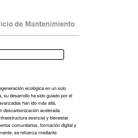
 regeneración ecológica en un solo 
marco operativo, transformando el campus en un ecosistema vivo que enseña, inspira y protege. En España, su desarrollo ha sido guiado por el 
vanzadas han ido más allá, 
yen descarbonización acelerada 
fraestructura esencial y bienestar 
tos comunitarios, formación digital y 
ecoemprendimiento; en entornos urbanos, en refugio climático con sombra, frescor y cohesión. Pedagógicamente, se refuerza mediante 