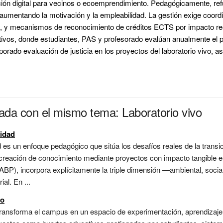
ación digital para vecinos o ecoemprendimiento. Pedagógicamente, ref
 aumentando la motivación y la empleabilidad. La gestión exige coordi
s, y mecanismos de reconocimiento de créditos ECTS por impacto real.
tivos
, donde estudiantes, PAS y profesorado evalúan anualmente el 
porado 
evaluación de justicia en los proyectos del laboratorio vivo
, a
nada con el mismo tema: Laboratorio vivo
lidad
 es un enfoque pedagógico que sitúa los desafíos reales de la transici
creación de conocimiento mediante proyectos con impacto tangible en
BP), incorpora explícitamente la triple dimensión —ambiental, socia
ial. En ...
vo
transforma el campus en un espacio de experimentación, aprendizaje