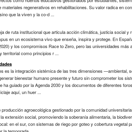
oyectos como huertos educativos gestionados por estudiantes, sistem
 materiales regenerativos en rehabilitaciones. Su valor radica en cone
ino que la viven y la co-d ...
 de ruta institucional que articula acción climática, justicia social 
pus en un ecosistema vivo que enseña, inspira y protege. En España,
2020) y los compromisos Race to Zero, pero las universidades más 
territorial como principios r ...
idades
des es la integración sistémica de las tres dimensiones —ambiental,
de generar bienestar humano presente y futuro sin comprometer los sis
 ha guiado por la Agenda 2030 y los documentos de diferentes foros u
laje aquí, un huer ...
de producción agroecológica gestionado por la comunidad universitaria
 la extensión social, promoviendo la soberanía alimentaria, la biodiver
ocal: en el sur, con sistemas de riego por goteo y cobertura vegetal p
 la temporada ...