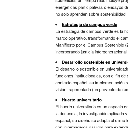
sostenibles en tiempo real. Incluye pr
energéticas participativas o ensayos de
no solo aprenden sobre sostenibilidad, s
Estrategia de campus verde
La estrategia de campus verde es la hoja
marco operativo, transformando el cam
Manifiesto por el Campus Sostenible (
incorporando justicia intergeneracional y 
Desarrollo sostenible en univers
El desarrollo sostenible en universida
funciones institucionales, con el fin 
contexto español, su implementación se
visión fragmentada (un proyecto de recic
Huerto universitario
El huerto universitario es un espacio 
la docencia, la investigación aplicada y
español, su diseño se adapta al clima l
con invernaderos pasivos para extender