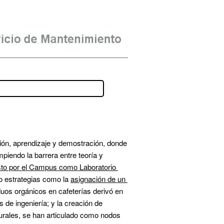
ón, aprendizaje y demostración, donde 
piendo la barrera entre teoría y 
sto por el Campus como Laboratorio 
o estrategias como la 
asignación de un 
uos orgánicos en cafeterías derivó en 
una planta de compostaje comunitaria); la apertura de datos de consumo energético y de agua para prácticas de ingeniería; y la creación de 
rales, se han articulado como nodos 