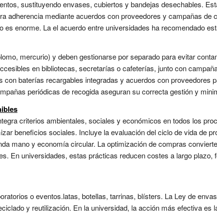
entos, sustituyendo envases, cubiertos y bandejas desechables. Esta 
ura adherencia mediante acuerdos con proveedores y campañas de c
o es enorme. La el acuerdo entre universidades ha recomendado esta 
lomo, mercurio) y deben gestionarse por separado para evitar cont
cesibles en bibliotecas, secretarías o cafeterías, junto con campañas
ivos con baterías recargables integradas y acuerdos con proveedores
mpañas periódicas de recogida aseguran su correcta gestión y minimi
ibles
 integra criterios ambientales, sociales y económicos en todos los pr
ar beneficios sociales. Incluye la evaluación del ciclo de vida de p
nda mano y economía circular. La optimización de compras convierte 
. En universidades, estas prácticas reducen costes a largo plazo, 
ratorios o eventos.latas, botellas, tarrinas, blísters. La Ley de en
ciclado y reutilización. En la universidad, la acción más efectiva es