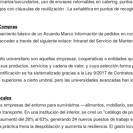
imarios/secundarios, uso de envases retornables en catering, puntos
gos con cláusulas de reutilización . La señalética en puntos de recogid
 Compras
namiento básico de un Acuerdo Marco Información de pedidos en con
ceder a través del siguiente enlace: Intranet del Servicio de Manten
to universitario son aquellas empresas, cooperativas o entidades qu
sus productos, servicios y cadena de valor, y cuya selección forma 
ntificación se ha sistematizado gracias a la Ley 9/2017 de Contrato
es superiores a cierto umbral, pero las universidades avanzadas han 
ocales
s empresas del entorno para suministros —alimentos, mobiliario, se
 de transporte. En una institución del interior, se creó un "catálogo d
l aumentó del 28% al 63%, generando 24 nuevos puestos de trabajo e
práctica frena la despoblación y aumenta la resiliencia. El gasto loca