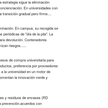
estrategia sigue la eliminación
oncienciación. En universidades con
transición gradual pero firme....
aminación. En campus, su recogida se
 periódicas de "día de la pila". La
 para devolución. Contenedores
zan riesgos......
ocesos de compra universitaria para
roductos, preferencia por proveedores
a la universidad en un motor de
fomentan la innovación verde y
vases y residuos de envases (RD
 la prevención.acuerdos con