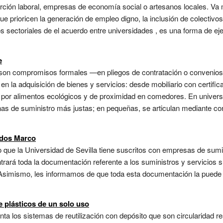
serción laboral, empresas de economía social o artesanos locales. Va
ue prioricen la generación de empleo digno, la inclusión de colectivo
s sectoriales de el acuerdo entre universidades , es una forma de eje
e
son compromisos formales —en pliegos de contratación o convenio
s en la adquisición de bienes y servicios: desde mobiliario con certif
o por alimentos ecológicos y de proximidad en comedores. En univers
 de suministro más justas; en pequeñas, se articulan mediante conso
rdos Marco
 que la Universidad de Sevilla tiene suscritos con empresas de sumin
rará toda la documentación referente a los suministros y servicios s
. Asimismo, les informamos de que toda esta documentación la pued
 plásticos de un solo uso
ta los sistemas de reutilización con depósito que son circularidad r