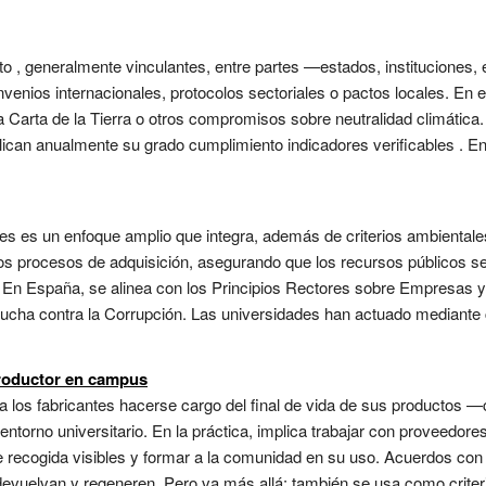
, generalmente vinculantes, entre partes —estados, instituciones, 
nios internacionales, protocolos sectoriales o pactos locales. En el 
 Carta de la Tierra o otros compromisos sobre neutralidad climática. 
blican anualmente su grado cumplimiento indicadores verificables .
 es un enfoque amplio que integra, además de criterios ambientales y
 los procesos de adquisición, asegurando que los recursos públicos s
or. En España, se alinea con los Principios Rectores sobre Empres
 Lucha contra la Corrupción. Las universidades han actuado mediante
productor en campus
ge a los fabricantes hacerse cargo del final de vida de sus producto
el entorno universitario. En la práctica, implica trabajar con proveed
 de recogida visibles y formar a la comunidad en su uso. Acuerdos co
 devuelvan y regeneren. Pero va más allá: también se usa como cri