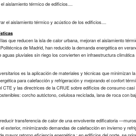
l aislamiento térmico de edificios....
r el aislamiento térmico y acústico de los edificios....
sticas
las que reducen la isla de calor urbana, mejoran el aislamiento térmi
d Politécnica de Madrid, han reducido la demanda energética en vera
 aguas pluviales sin riego los convierten en infraestructura climática m
iversitarios es la aplicación de materiales y técnicas que minimizan la 
ergética para calefacción y refrigeración y mejorando el confort térm
CTE y las directrices de la CRUE sobre edificios de consumo casi nu
stenibles: corcho autóctono, celulosa reciclada, lana de roca con ba
 reducir transferencia de calor de una envolvente edificatoria —muro
r y el exterior, minimizando demandas de calefacción en invierno y re
e mayor retorno eficiencia energética : en edificios del norte, se prio