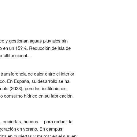
co y gestionan aguas pluviales sin
no en un 15?%. Reducción de isla de
ultifuncional....
transferencia de calor entre el interior
ico. En España, su desarrollo se ha
lo (2023), pero las instituciones
jo consumo hídrico en su fabricación.
s, cubiertas, huecos— para reducir la
frigeración en verano. En campus
riza en cubiertas y muros; en el sur, en