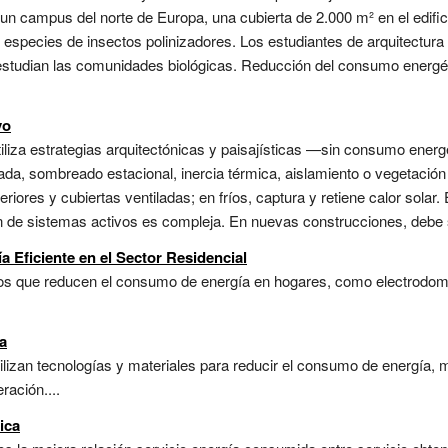
n un campus del norte de Europa, una cubierta de 2.000 m² en el edifi
 especies de insectos polinizadores. Los estudiantes de arquitectur
 estudian las comunidades biológicas. Reducción del consumo energét
vo
tiliza estrategias arquitectónicas y paisajísticas —sin consumo ene
ada, sombreado estacional, inercia térmica, aislamiento o vegetación e
iores y cubiertas ventiladas; en fríos, captura y retiene calor solar. E
ión de sistemas activos es compleja. En nuevas construcciones, debe s
a Eficiente en el Sector Residencial
os que reducen el consumo de energía en hogares, como electrodomé
a
tilizan tecnologías y materiales para reducir el consumo de energía, m
ración....
ica