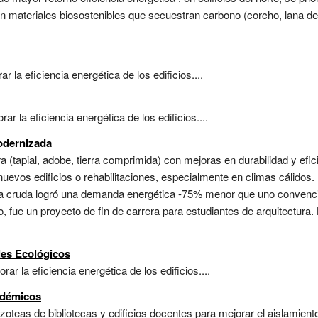
 materiales biosostenibles que secuestran carbono (corcho, lana de r
 la eficiencia energética de los edificios....
r la eficiencia energética de los edificios....
odernizada
a (tapial, adobe, tierra comprimida) con mejoras en durabilidad y efici
uevos edificios o rehabilitaciones, especialmente en climas cálidos. 
ra cruda logró una demanda energética -75% menor que uno convencio
, fue un proyecto de fin de carrera para estudiantes de arquitectur
les Ecológicos
r la eficiencia energética de los edificios....
adémicos
oteas de bibliotecas y edificios docentes para mejorar el aislamiento 