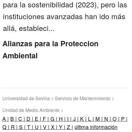
para la sostenibilidad (2023), pero las
instituciones avanzadas han ido más
allá, estableci...
Alianzas para la Proteccion
Ambiental
Universidad de Sevilla > Servicio de Mantenimiento >
Unidad de Medio Ambiente >
A |
B |
C |
D |
E |
F |
G |
H |
I |
J |
K |
L |
M |
N |
O |
P |
Q |
R |
S |
T |
U |
V |
X |
Y |
Z |
última información