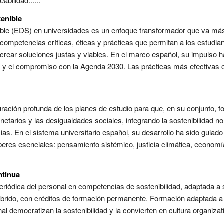
abilidad......
tenible
nible (EDS) en universidades es un enfoque transformador que va más
 competencias críticas, éticas y prácticas que permitan a los estudia
-crear soluciones justas y viables. En el marco español, su impulso
) y el compromiso con la Agenda 2030. Las prácticas más efectivas
guración profunda de los planes de estudio para que, en su conjunto,
anetarios y las desigualdades sociales, integrando la sostenibilidad 
ias. En el sistema universitario español, su desarrollo ha sido guia
aberes esenciales: pensamiento sistémico, justicia climática, economía
ntinua
 periódica del personal en competencias de sostenibilidad, adaptada 
híbrido, con créditos de formación permanente. Formación adaptada a
 democratizan la sostenibilidad y la convierten en cultura organizativ