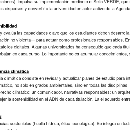
oraciones). impulsa su implementación mediante el Sello VERDE, que 
zos dispersos y convertir a la universidad en actor activo de la Agen
ibilidad
y evalúa las capacidades clave que los estudiantes deben desarrolla
ción no violenta— para actuar como profesionales responsables. En l
afolios digitales. Algunas universidades ha conseguido que cada titu
rabajan en cada curso. Lo importante no es acumular conocimientos, 
.
encia climática
ia climática consiste en revisar y actualizar planes de estudio para 
imático, no solo en grados ambientales, sino en todas las disciplina
derecho climático; un comunicador, narrativas responsables; un arquitec
tejer la sostenibilidad en el ADN de cada titulación. La el acuerdo en
d
 sostenibles (huella hídrica, ética tecnológica). Se integra en toda