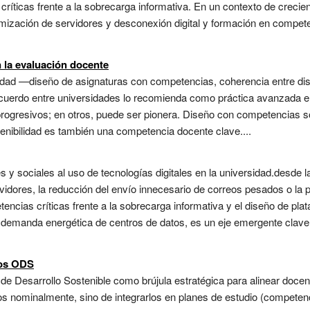
ríticas frente a la sobrecarga informativa. En un contexto de creci
mización de servidores y desconexión digital y formación en compete
n la evaluación docente
bilidad —diseño de asignaturas con competencias, coherencia entre d
l acuerdo entre universidades lo recomienda como práctica avanzada 
progresivos; en otros, puede ser pionera. Diseño con competencias s
enibilidad es también una competencia docente clave....
s y sociales al uso de tecnologías digitales en la universidad.desde 
rvidores, la reducción del envío innecesario de correos pesados o la 
encias críticas frente a la sobrecarga informativa y el diseño de pla
demanda energética de centros de datos, es un eje emergente clave
los ODS
 de Desarrollo Sostenible como brújula estratégica para alinear docenc
os nominalmente, sino de integrarlos en planes de estudio (competenci