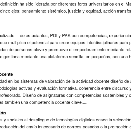
 definición ha sido liderada por diferentes foros universitarios en e
a cinco ejes: pensamiento sistémico, justicia y equidad, acción transfo
tualizado— de estudiantes, PDI y PAS con competencias, experiencias o
 que multiplica el potencial para crear equipos interdisciplinares par
pendan de personas clave y promueve el empoderamiento mediante rota
se gestiona mediante una plataforma sencilla; en pequeñas, con una h
docente
lidad en los sistemas de valoración de la actividad docente.diseño de
ologías activas y evaluación formativa, coherencia entre discurso y
profesorado. Diseño de asignaturas con competencias sostenibles y c
es también una competencia docente clave.....
ión
s y sociales al despliegue de tecnologías digitales.desde la selecció
 reducción del envío innecesario de correos pesados o la promoción d