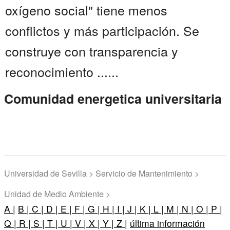
oxígeno social" tiene menos
conflictos y más participación. Se
construye con transparencia y
reconocimiento ......
Comunidad energetica universitaria
Universidad de Sevilla > Servicio de Mantenimiento >
Unidad de Medio Ambiente >
A |
B |
C |
D |
E |
F |
G |
H |
I |
J |
K |
L |
M |
N |
O |
P |
Q |
R |
S |
T |
U |
V |
X |
Y |
Z |
última información