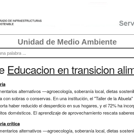
Unidad de Medio Ambiente
re
Educacion en transicion ali
ria
entarios alternativos —agroecología, soberanía local, dietas sosteni
na con sobras o conservas. En una institución, el "Taller de la Abuel
porta haber reducido el desperdicio en sus hogares, y el 72% ha inc
itos domésticos. El aprendizaje de aprovechamiento rescata saberes 
ia crítica
entarios alternativos —agroecología, soberanía local, dietas sosten