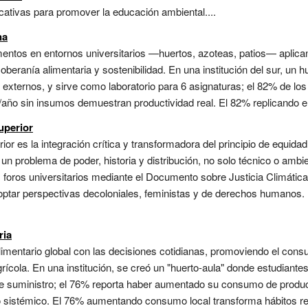
cativas para promover la educación ambiental....
na
mentos en entornos universitarios —huertos, azoteas, patios— aplicand
oberanía alimentaria y sostenibilidad. En una institución del sur, un
externos, y sirve como laboratorio para 6 asignaturas; el 82% de los 
año sin insumos demuestran productividad real. El 82% replicando en 
uperior
ior es la integración crítica y transformadora del principio de equidad
 un problema de poder, historia y distribución, no solo técnico o ambi
s foros universitarios mediante el Documento sobre Justicia Climática
doptar perspectivas decoloniales, feministas y de derechos humanos.
ria
imentario global con las decisiones cotidianas, promoviendo el cons
rícola. En una institución, se creó un "huerto-aula" donde estudiantes 
e suministro; el 76% reporta haber aumentado su consumo de producto
lo sistémico. El 76% aumentando consumo local transforma hábitos rea