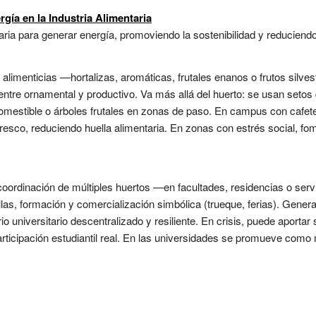
ía en la Industria Alimentaria
aria para generar energía, promoviendo la sostenibilidad y reduciendo
s alimenticias —hortalizas, aromáticas, frutales enanos o frutos silve
entre ornamental y productivo. Va más allá del huerto: se usan setos 
omestible o árboles frutales en zonas de paso. En campus con cafe
esco, reduciendo huella alimentaria. En zonas con estrés social, fo
 coordinación de múltiples huertos —en facultades, residencias o s
las, formación y comercialización simbólica (trueque, ferias). Genera
o universitario descentralizado y resiliente. En crisis, puede aportar 
rticipación estudiantil real. En las universidades se promueve como 