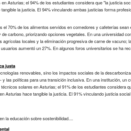
en Asturias; el 94% de los estudiantes considera que "la justicia soci
angible la justicia. El 94% vinculando ambas justicias forma profesion
 el 70% de los alimentos servidos en comedores y cafeterías sean e
y de carbono, priorizando opciones vegetales. En una universidad con
agrícolas locales y la eliminación progresiva de carne de vacuno; la
os usuarios aumentó un 27%. En algunos foros universitarios se ha
ca justa
tecnologías renovables, sino los impactos sociales de la descarboni
— y las políticas para una transición inclusiva. En una institución, un
écnicos solares en Asturias; el 91% de los estudiantes considera que
en Asturias hace tangible la justicia. El 91% vinculando justicia socia
 la educación sobre sostenibilidad....
ental