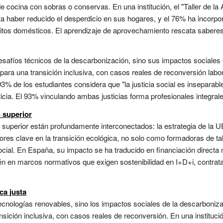
s de cocina con sobras o conservas. En una institución, el "Taller de
orta haber reducido el desperdicio en sus hogares, y el 76% ha incorp
itos domésticos. El aprendizaje de aprovechamiento rescata saberes 
desafíos técnicos de la descarbonización, sino sus impactos social
s para una transición inclusiva, con casos reales de reconversión labor
3% de los estudiantes considera que "la justicia social es inseparable 
cia. El 93% vinculando ambas justicias forma profesionales integrales
 superior
superior están profundamente interconectados: la estrategia de la UE
tores clave en la transición ecológica, no solo como formadoras de t
social. En España, su impacto se ha traducido en financiación direct
 en marcos normativos que exigen sostenibilidad en I+D+i, contrata
ca justa
tecnologías renovables, sino los impactos sociales de la descarbon
ansición inclusiva, con casos reales de reconversión. En una instituci