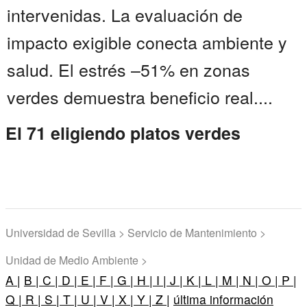
intervenidas. La evaluación de
impacto exigible conecta ambiente y
salud. El estrés –51% en zonas
verdes demuestra beneficio real....
El 71 eligiendo platos verdes
Universidad de Sevilla > Servicio de Mantenimiento >
Unidad de Medio Ambiente >
A |
B |
C |
D |
E |
F |
G |
H |
I |
J |
K |
L |
M |
N |
O |
P |
Q |
R |
S |
T |
U |
V |
X |
Y |
Z |
última información