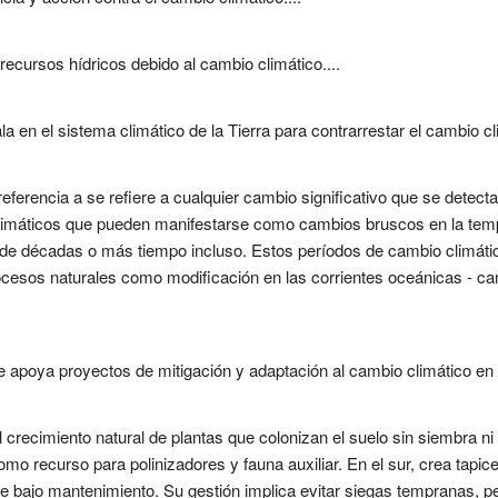
ecursos hídricos debido al cambio climático....
a en el sistema climático de la Tierra para contrarrestar el cambio cli
ferencia a se refiere a cualquier cambio significativo que se detecta 
limáticos que pueden manifestarse como cambios bruscos en la tempe
de décadas o más tiempo incluso. Estos períodos de cambio climáti
rocesos naturales como modificación en las corrientes oceánicas - c
 apoya proyectos de mitigación y adaptación al cambio climático en p
 crecimiento natural de plantas que colonizan el suelo sin siembra n
o recurso para polinizadores y fauna auxiliar. En el sur, crea tapice
 de bajo mantenimiento. Su gestión implica evitar siegas tempranas, p