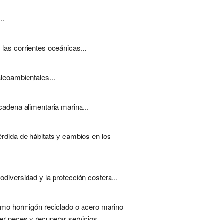
..
 las corrientes oceánicas...
aleoambientales...
cadena alimentaria marina...
érdida de hábitats y cambios en los
iodiversidad y la protección costera...
como hormigón reciclado o acero marino
r peces y recuperar servicios