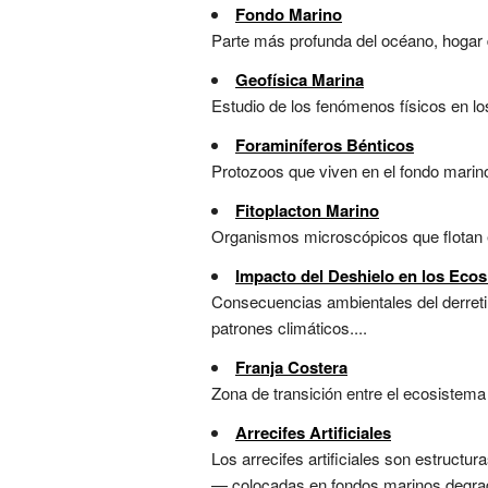
Fondo Marino
Parte más profunda del océano, hogar d
Geofísica Marina
Estudio de los fenómenos físicos en los
Foraminíferos Bénticos
Protozoos que viven en el fondo marino 
Fitoplacton Marino
Organismos microscópicos que flotan en
Impacto del Deshielo en los Ecos
Consecuencias ambientales del derretim
patrones climáticos....
Franja Costera
Zona de transición entre el ecosistema t
Arrecifes Artificiales
Los arrecifes artificiales son estruct
— colocadas en fondos marinos degrad