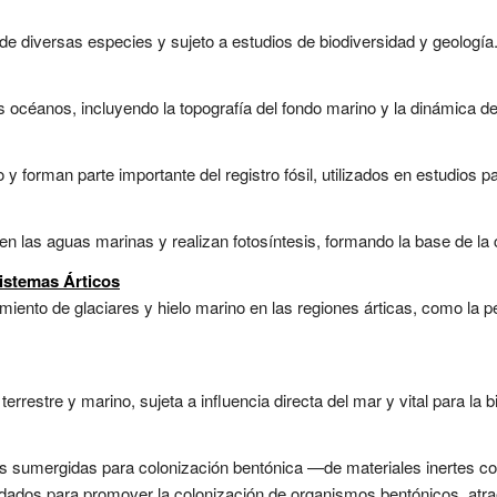
e diversas especies y sujeto a estudios de biodiversidad y geología.
 océanos, incluyendo la topografía del fondo marino y la dinámica de
y forman parte importante del registro fósil, utilizados en estudios p
 las aguas marinas y realizan fotosíntesis, formando la base de la 
istemas Árticos
iento de glaciares y hielo marino en las regiones árticas, como la p
errestre y marino, sujeta a influencia directa del mar y vital para la b
uras sumergidas para colonización bentónica —de materiales inertes 
ados para promover la colonización de organismos bentónicos, atrae