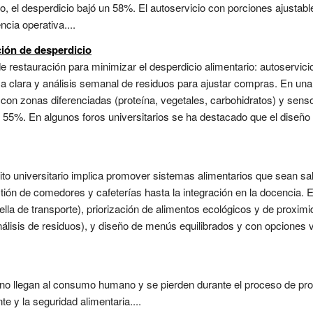
ño, el desperdicio bajó un 58%. El autoservicio con porciones ajusta
cia operativa....
ión de desperdicio
de restauración para minimizar el desperdicio alimentario: autoservic
tica clara y análisis semanal de residuos para ajustar compras. En un
 con zonas diferenciadas (proteína, vegetales, carbohidratos) y sen
n 55%. En algunos foros universitarios se ha destacado que el diseño 
to universitario implica promover sistemas alimentarios que sean sal
ión de comedores y cafeterías hasta la integración en la docencia. 
lla de transporte), priorización de alimentos ecológicos y de proximi
nálisis de residuos), y diseño de menús equilibrados y con opciones
no llegan al consumo humano y se pierden durante el proceso de pro
e y la seguridad alimentaria....