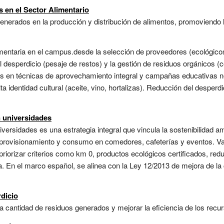
 en el Sector Alimentario
enerados en la producción y distribución de alimentos, promoviendo la 
entaria en el campus.desde la selección de proveedores (ecológicos, 
l desperdicio (pesaje de restos) y la gestión de residuos orgánicos 
os en técnicas de aprovechamiento integral y campañas educativas no
a identidad cultural (aceite, vino, hortalizas). Reducción del desperd
n universidades
iversidades es una estrategia integral que vincula la sostenibilidad 
provisionamiento y consumo en comedores, cafeterías y eventos. Va má
priorizar criterios como km 0, productos ecológicos certificados, red
 En el marco español, se alinea con la Ley 12/2013 de mejora de la c
dicio
la cantidad de residuos generados y mejorar la eficiencia de los recur