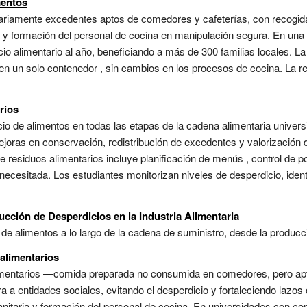
mentos
riamente excedentes aptos de comedores y cafeterías, con recogida d
s) y formación del personal de cocina en manipulación segura. En un
o alimentario al año, beneficiando a más de 300 familias locales. La c
en un solo contenedor , sin cambios en los procesos de cocina. La rec
rios
cio de alimentos en todas las etapas de la cadena alimentaria unive
joras en conservación, redistribución de excedentes y valorización 
e residuos alimentarios incluye planificación de menús , control de
necesitada. Los estudiantes monitorizan niveles de desperdicio, iden
ucción de Desperdicios en la Industria Alimentaria
 de alimentos a lo largo de la cadena de suministro, desde la producci
alimentarios
imentarios —comida preparada no consumida en comedores, pero ap
 a entidades sociales, evitando el desperdicio y fortaleciendo lazos
sanitaria y formación del personal de cocina. En universidades con 