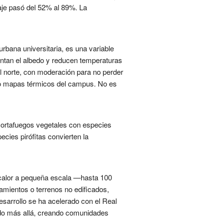
laje pasó del 52% al 89%. La
urbana universitaria, es una variable
ntan el albedo y reducen temperaturas
el norte, con moderación para no perder
ando mapas térmicos del campus. No es
 cortafuegos vegetales con especies
cies pirófitas convierten la
 calor a pequeña escala —hasta 100
camientos o terrenos no edificados,
esarrollo se ha acelerado con el Real
do más allá, creando comunidades