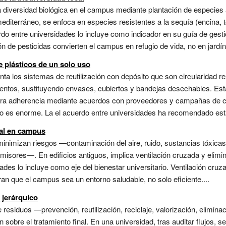
diversidad biológica en el campus mediante plantación de especies 
mediterráneo, se enfoca en especies resistentes a la sequía (encina, 
rdo entre universidades lo incluye como indicador en su guía de ges
n de pesticidas convierten el campus en refugio de vida, no en jardín
 plásticos de un solo uso
ta los sistemas de reutilización con depósito que son circularidad r
entos, sustituyendo envases, cubiertos y bandejas desechables. Esta 
ura adherencia mediante acuerdos con proveedores y campañas de c
o es enorme. La el acuerdo entre universidades ha recomendado esta 
tal en campus
minimizan riesgos —contaminación del aire, ruido, sustancias tóxi
 emisores—. En edificios antiguos, implica ventilación cruzada y eli
dades lo incluye como eje del bienestar universitario. Ventilación cr
an que el campus sea un entorno saludable, no solo eficiente....
 jerárquico
e residuos —prevención, reutilización, reciclaje, valorización, elimi
 sobre el tratamiento final. En una universidad, tras auditar flujos, 