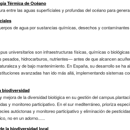
rgía Térmica de Océano
ura entre las aguas superficiales y profundas del océano para generar 
ciales
cuerpos de agua por sustancias químicas, desechos y contaminantes 
s universitarios son infraestructuras físicas, químicas o biológicas 
 pesados, hidrocarburos, nutrientes— antes de que alcancen acuífer
aturaleza y de bajo mantenimiento. En España, su desarrollo se ha a
nstituciones avanzadas han ido más allá, implementando sistemas com
 biodiversidad
n y mejora de la diversidad biológica en su gestión del campus.planta
das y monitoreo participativo. En el sur mediterráneo, prioriza especie
ies autóctonas y monitoreo participativo y eliminación de pesticida
co, no en un adorno......
e la biodiversidad local