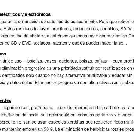
eléctricos y electrónicos
a en la eliminación de este tipo de equipamiento. Para que retiren es
as. Estos residuos incluyen monitores, ordenadores, portátiles, SAI"
ualquier tipo de chatarra electrónica que se puedan generar en los 
s de CD y DVD, teclados, ratones y cables pueden hacer la so...
uso
n único uso —botellas, vasos, cubiertos, bolsas, pajitas— cuya proh
 eliminación progresiva es una prioridad.sustituir por reutilizables en
certificados solo cuando no hay alternativa reutilizable y educar s
 y datos útiles. Eliminación progresiva con alternativas reutilizabl
verdes
—leguminosas, gramíneas— entre temporadas o bajo árboles para prote
institución del norte, se implementó en todos los parterres y huertos,
aboreo; en el sur, se usan especies xerófitas que requieren riego mín
mantenimiento en un 30%. La eliminación de herbicidas totales prote