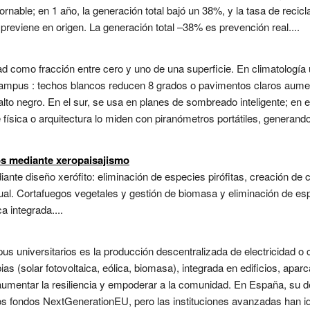
ornable; en 1 año, la generación total bajó un 38%, y la tasa de recic
previene en origen. La generación total –38% es prevención real....
dad como fracción entre cero y uno de una superficie. En climatología 
campus : techos blancos reducen 8 grados o pavimentos claros aume
alto negro. En el sur, se usa en planes de sombreado inteligente; en 
e física o arquitectura lo miden con piranómetros portátiles, gener
os mediante xeropaisajismo
ante diseño xerófito: eliminación de especies pirófitas, creación de
ual. Cortafuegos vegetales y gestión de biomasa y eliminación de espe
a integrada....
s universitarios es la producción descentralizada de electricidad o
s (solar fotovoltaica, eólica, biomasa), integrada en edificios, apar
 aumentar la resiliencia y empoderar a la comunidad. En España, su d
s fondos NextGenerationEU, pero las instituciones avanzadas han i