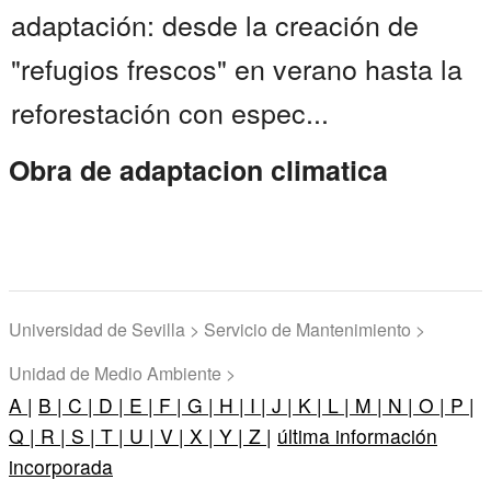
adaptación: desde la creación de
"refugios frescos" en verano hasta la
reforestación con espec...
Obra de adaptacion climatica
Universidad de Sevilla > Servicio de Mantenimiento >
Unidad de Medio Ambiente >
A |
B |
C |
D |
E |
F |
G |
H |
I |
J |
K |
L |
M |
N |
O |
P |
Q |
R |
S |
T |
U |
V |
X |
Y |
Z |
última información
incorporada