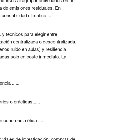
ecursos al agrupar actividades en un
a de emisiones residuales. En
ponsabilidad climática....
y técnicos para elegir entre
ización centralizada o descentralizada,
nos ruido en aulas) y resiliencia
sadas solo en coste inmediato. La
cia ......
os o prácticas......
coherencia ética ......
d: viajes de investigación, compras de