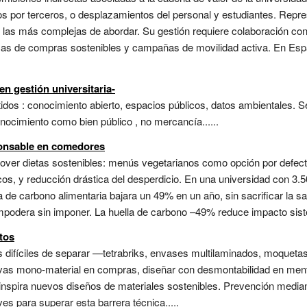
os por terceros, o desplazamientos del personal y estudiantes. Repre
n las más complejas de abordar. Su gestión requiere colaboración co
íticas de compras sostenibles y campañas de movilidad activa. En Es
n gestión universitaria-
os : conocimiento abierto, espacios públicos, datos ambientales. Se 
nocimiento como bien público , no mercancía......
ponsable en comedores
er dietas sostenibles: menús vegetarianos como opción por defecto,
cos, y reducción drástica del desperdicio. En una universidad con 3.
la de carbono alimentaria bajara un 49% en un año, sin sacrificar la sa
empodera sin imponer. La huella de carbono –49% reduce impacto sist
tos
 difíciles de separar —tetrabriks, envases multilaminados, moquetas
nativas mono-material en compras, diseñar con desmontabilidad en men
 inspira nuevos diseños de materiales sostenibles. Prevención media
s para superar esta barrera técnica.....