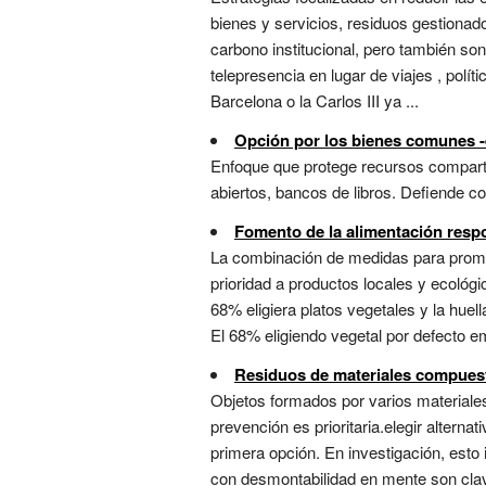
bienes y servicios, residuos gestionad
carbono institucional, pero también so
telepresencia en lugar de viajes , pol
Barcelona o la Carlos III ya ...
Opción por los bienes comunes -e
Enfoque que protege recursos compartid
abiertos, bancos de libros. Defiende co
Fomento de la alimentación res
La combinación de medidas para promov
prioridad a productos locales y ecológi
68% eligiera platos vegetales y la huel
El 68% eligiendo vegetal por defecto 
Residuos de materiales compues
Objetos formados por varios materiales
prevención es prioritaria.elegir alter
primera opción. En investigación, esto
con desmontabilidad en mente son clave