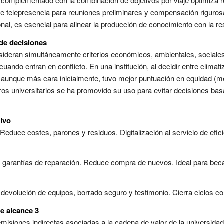
 complementado con la combinación de objetivos por viaje optimiza r
 telepresencia para reuniones preliminares y compensación riguros
onal, es esencial para alinear la producción de conocimiento con la res
 de decisiones
sideran simultáneamente criterios económicos, ambientales, sociales 
uando entran en conflicto. En una institución, al decidir entre climat
, aunque más cara inicialmente, tuvo mejor puntuación en equidad (me
ros universitarios se ha promovido su uso para evitar decisiones ba
ivo
Reduce costes, parones y residuos. Digitalización al servicio de eficien
garantías de reparación. Reduce compra de nuevos. Ideal para becari
evolución de equipos, borrado seguro y testimonio. Cierra ciclos con 
e alcance 3
emisiones indirectas asociadas a la cadena de valor de la universida