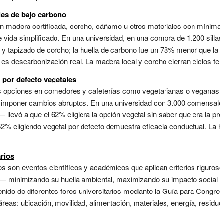
les de bajo carbono
con madera certificada, corcho, cáñamo u otros materiales con míni
e vida simplificado. En una universidad, en una compra de 1.200 silla
y tapizado de corcho; la huella de carbono fue un 78% menor que la 
s descarbonización real. La madera local y corcho cierran ciclos terri
por defecto vegetales
as opciones en comedores y cafeterías como vegetarianas o veganas
in imponer cambios abruptos. En una universidad con 3.000 comensa
 llevó a que el 62% eligiera la opción vegetal sin saber que era la p
 62% eligiendo vegetal por defecto demuestra eficacia conductual. L
rios
os son eventos científicos y académicos que aplican criterios riguros
n— minimizando su huella ambiental, maximizando su impacto social y
nido de diferentes foros universitarios mediante la Guía para Congr
eas: ubicación, movilidad, alimentación, materiales, energía, residuo