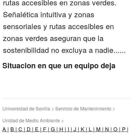
rutas accesibles en zonas verdes.
Señalética intuitiva y zonas
sensoriales y rutas accesibles en
zonas verdes aseguran que la
sostenibilidad no excluya a nadie......
Situacion en que un equipo deja
Universidad de Sevilla > Servicio de Mantenimiento >
Unidad de Medio Ambiente >
A |
B |
C |
D |
E |
F |
G |
H |
I |
J |
K |
L |
M |
N |
O |
P |