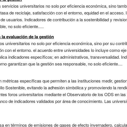
ervicios universitarios no solo por eficiencia económica, sino tambi
tasa de reciclaje, satisfacción con el entorno, equidad en el acceso.
 de usuarios. Indicadores de contribución a la sostenibilidad y revisi
e, no solo eficiente.....
 la evaluación de la gestión
 universitarios no solo por eficiencia económica, sino por su contrib
ción con el entorno. el acuerdo entre universidades lo incluye como 
ica indicadores específicos; en administrativos, transversalidad. Ind
orno garantizan que la gestión sea responsable, no solo eficiente....
 métricas específicas que permiten a las instituciones medir, gestio
llo Sostenible, evitando la adhesión simbólica y promoviendo la rend
entes foros universitarios mediante el Observatorio de los ODS en la
anco de indicadores validados por área de conocimiento. Las unive
sa en términos de emisiones de gases de efecto invernadero, calcula