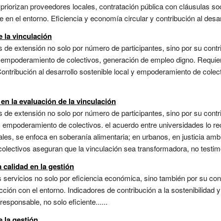
iorizan proveedores locales, contratación pública con cláusulas soc
n el entorno. Eficiencia y economía circular y contribución al desarro
e la vinculación
 de extensión no solo por número de participantes, sino por su contri
, empoderamiento de colectivos, generación de empleo digno. Requie
. Contribución al desarrollo sostenible local y empoderamiento de cole
 en la evaluación de la vinculación
 de extensión no solo por número de participantes, sino por su contri
s, empoderamiento de colectivos. el acuerdo entre universidades lo 
es, se enfoca en soberanía alimentaria; en urbanos, en justicia ambie
olectivos aseguran que la vinculación sea transformadora, no testimon
calidad en la gestión
ervicios no solo por eficiencia económica, sino también por su contr
cción con el entorno. Indicadores de contribución a la sostenibilidad 
esponsable, no solo eficiente......
e la gestión