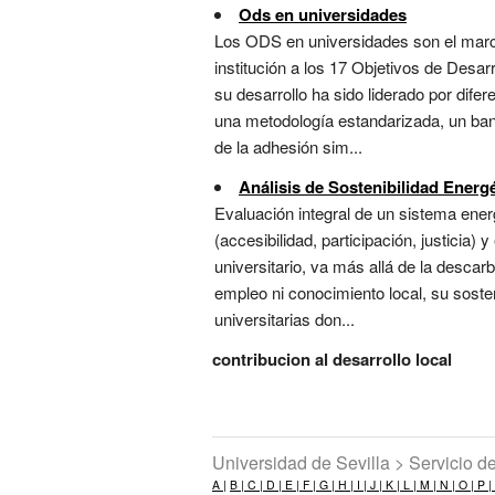
Ods en universidades
Los ODS en universidades son el marco 
institución a los 17 Objetivos de Desar
su desarrollo ha sido liderado por dif
una metodología estandarizada, un ban
de la adhesión sim...
Análisis de Sostenibilidad Energé
Evaluación integral de un sistema ener
(accesibilidad, participación, justicia
universitario, va más allá de la desca
empleo ni conocimiento local, su sosten
universitarias don...
contribucion al desarrollo local
Universidad de Sevilla > Servicio 
A |
B |
C |
D |
E |
F |
G |
H |
I |
J |
K |
L |
M |
N |
O |
P |