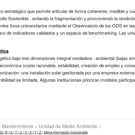
estratégico que permite articular de forma coherente, medible y com
rollo Sostenible , evitando la fragmentación y promoviendo la rendici
erentes foros universitarios mediante el Observatorio de los ODS en l
co de indicadores validados y un espacio de benchmarking. Las uni
tica
gético bajo tres dimensiones integral verdadera : ambiental (bajas e
) y económica (coste razonable, estabilidad, creación de empleo y conoc
rbonización: una instalación solar gestionada por una empresa externa
ibilidad es limitada. Algunas instituciones priorizan modelos particip
de Mantenimiento > Unidad de Medio Ambiente >
Q |
R |
S |
T |
U |
V |
X |
Y |
Z |
última información incorporada