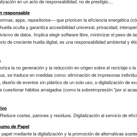
alización en un acto de responsabilidad, no de prestigio....
ón responsable
formas, apps, repositorios— que prioricen la eficiencia energética (có
uella oculta y garantiza accesibilidad universal, privacidad, interoper
ismo de datos. Implica elegir software libre, minimizar el peso de la
xto de creciente huella digital, es una responsabilidad ambiental y ét
s
oriza la no generación y la reducción en origen sobre el reciclaje o l
mpus, se traduce en medidas como: eliminación de impresoras individ
io, diseño de eventos sin plástico de un solo uso, o digitalización d
ca cuestionar hábitos arraigados (como la sobreimpresión "por si aca
ivo
Reduce costes, parones y residuos. Digitalización al servicio de eficien
sumo de Papel
 papel mediante la digitalización y la promoción de alternativas sosten