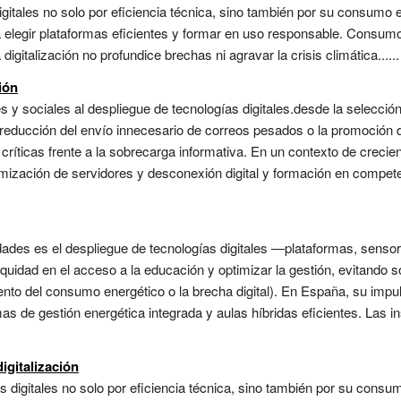
digitales no solo por eficiencia técnica, sino también por su consumo e
ica elegir plataformas eficientes y formar en uso responsable. Consumo 
igitalización no profundice brechas ni agravar la crisis climática......
ión
s y sociales al despliegue de tecnologías digitales.desde la selecció
 reducción del envío innecesario de correos pesados o la promoción d
ríticas frente a la sobrecarga informativa. En un contexto de creci
mización de servidores y desconexión digital y formación en compete
sidades es el despliegue de tecnologías digitales —plataformas, senso
 equidad en el acceso a la educación y optimizar la gestión, evitando
to del consumo energético o la brecha digital). En España, su impu
s de gestión energética integrada y aulas híbridas eficientes. Las in
digitalización
as digitales no solo por eficiencia técnica, sino también por su consum