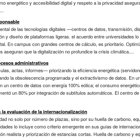
mo energético y accesibilidad digital y respeto a la privacidad asegura
...
esponsable
ntal de las tecnologías digitales —centros de datos, transmisión, d
n y diseño de plataformas ligeras. el acuerdo entre universidades l
tal. En campus con grandes centros de cálculo, es prioritario. Opti
s aseguran que la digitalización no profundice la crisis climática....
ocesos administrativos
las, actas, informes— priorizando la eficiencia energética (servidor
itando la obsolescencia programada y el extractivismo de datos. En un
en un centro de datos con energía 100% eólica; el consumo energético
entó un 80% por integración de subtítulos automáticos. El centro de
 la evaluación de la internacionalización
ad no solo por número de plazas, sino por su huella de carbono, equ
ersidades lo incluye como criterio emergente en sus guías de internac
ón realista y priorización de estancias cortas. Huella de carbono y e