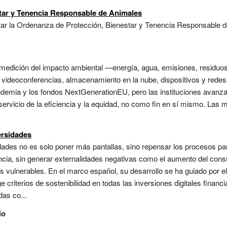
tar y Tenencia Responsable de Animales
tar la Ordenanza de Protección, Bienestar y Tenencia Responsable 
 la medición del impacto ambiental —energía, agua, emisiones, residu
s, videoconferencias, almacenamiento en la nube, dispositivos y rede
andemia y los fondos NextGenerationEU, pero las instituciones avanza
al servicio de la eficiencia y la equidad, no como fin en sí mismo. Las
ersidades
sidades no es solo poner más pantallas, sino repensar los procesos pa
iencia, sin generar externalidades negativas como el aumento del con
s vulnerables. En el marco español, su desarrollo se ha guiado por e
e criterios de sostenibilidad en todas las inversiones digitales fina
as co...
io