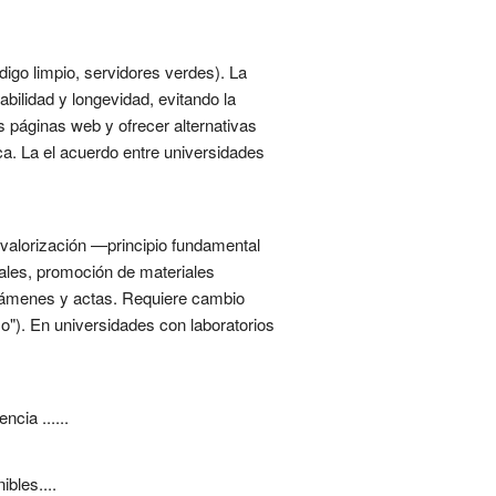
digo limpio, servidores verdes). La
abilidad y longevidad, evitando la
s páginas web y ofrecer alternativas
ica. La el acuerdo entre universidades
a valorización —principio fundamental
uales, promoción de materiales
e exámenes y actas. Requiere cambio
so"). En universidades con laboratorios
cia ......
ibles....