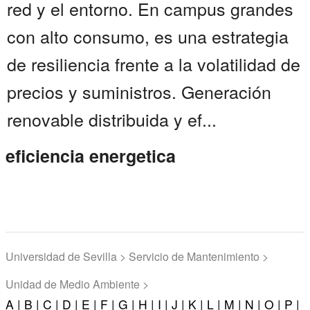
red y el entorno. En campus grandes
con alto consumo, es una estrategia
de resiliencia frente a la volatilidad de
precios y suministros. Generación
renovable distribuida y ef...
eficiencia energetica
Universidad de Sevilla > Servicio de Mantenimiento >
Unidad de Medio Ambiente >
A |
B |
C |
D |
E |
F |
G |
H |
I |
J |
K |
L |
M |
N |
O |
P |