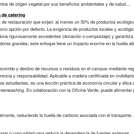
tos de origen vegetal por sus beneficios ambientales y de salud....
 de catering
os de restauración que exijan: al menos un 30% de productos ecológi
como opción por defecto. La exigencia de productos locales y ecológ
iona rigurosamente excedentes (donación o compostaje) y garantiza t
res grandes, este enfoque tiene un impacto enorme en la huella alime
 recorrido y destino de recursos o residuos en el campus mediante r
arencia y responsabilidad. Aplicable a madera certificada en mobilia
s estudiantes, es una lección práctica de economía circular y ética 
 greenwashing. En colaboración con la Oficina Verde, puede alimentar
ente, reduciendo la huella de carbono asociada con el transporte...
ogar o comunidad para reducir la dependencia de fuentes externas....