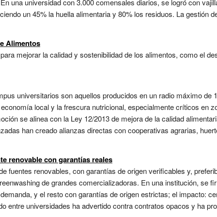
En una universidad con 3.000 comensales diarios, se logró con vajil
uciendo un 45% la huella alimentaria y 80% los residuos. La gestión
de Alimentos
para mejorar la calidad y sostenibilidad de los alimentos, como el des
mpus universitarios son aquellos producidos en un radio máximo de 1
 economía local y la frescura nutricional, especialmente críticos en 
oción se alinea con la Ley 12/2013 de mejora de la calidad alimentari
nzadas han creado alianzas directas con cooperativas agrarias, huer
te renovable con garantías reales
e fuentes renovables, con garantías de origen verificables y, prefer
reenwashing de grandes comercializadoras. En una institución, se fi
demanda, y el resto con garantías de origen estrictas; el impacto: c
do entre universidades ha advertido contra contratos opacos y ha pr