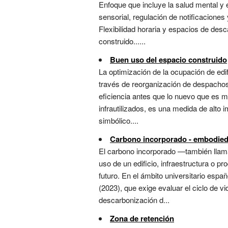
Enfoque que incluye la salud mental y e
sensorial, regulación de notificaciones
Flexibilidad horaria y espacios de desc
construido......
Buen uso del espacio construido
La optimización de la ocupación de edi
través de reorganización de despachos 
eficiencia antes que lo nuevo que es ma
infrautilizados, es una medida de alto i
simbólico....
Carbono incorporado - embodied
El carbono incorporado —también llama
uso de un edificio, infraestructura o p
futuro. En el ámbito universitario esp
(2023), que exige evaluar el ciclo de v
descarbonización d...
Zona de retención