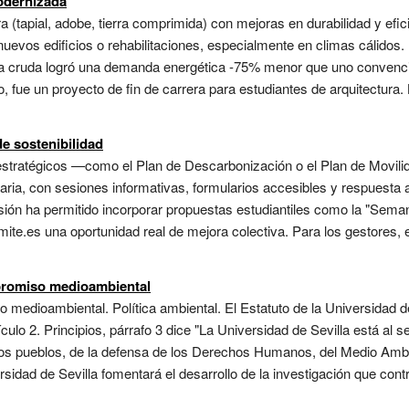
odernizada
a (tapial, adobe, tierra comprimida) con mejoras en durabilidad y efici
uevos edificios o rehabilitaciones, especialmente en climas cálidos. 
ra cruda logró una demanda energética -75% menor que uno convencio
, fue un proyecto de fin de carrera para estudiantes de arquitectur
de sostenibilidad
tratégicos —como el Plan de Descarbonización o el Plan de Movili
taria, con sesiones informativas, formularios accesibles y respuesta
isión ha permitido incorporar propuestas estudiantiles como la "Sema
mite.es una oportunidad real de mejora colectiva. Para los gestores, 
mpromiso medioambiental
 medioambiental. Política ambiental. El Estatuto de la Universidad 
culo 2. Principios, párrafo 3 dice "La Universidad de Sevilla está al s
e los pueblos, de la defensa de los Derechos Humanos, del Medio Ambie
rsidad de Sevilla fomentará el desarrollo de la investigación que cont