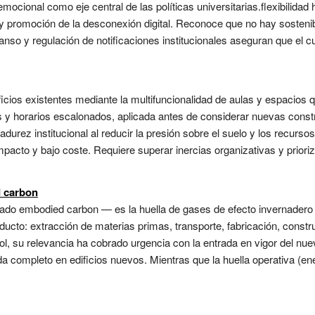
mocional como eje central de las políticas universitarias.flexibilida
 y promoción de la desconexión digital. Reconoce que no hay sostenibi
anso y regulación de notificaciones institucionales aseguran que el c
ficios existentes mediante la multifuncionalidad de aulas y espacios
y horarios escalonados, aplicada antes de considerar nuevas constru
durez institucional al reducir la presión sobre el suelo y los recurso
mpacto y bajo coste. Requiere superar inercias organizativas y prioriza
 carbon
do embodied carbon — es la huella de gases de efecto invernadero a
roducto: extracción de materias primas, transporte, fabricación, cons
añol, su relevancia ha cobrado urgencia con la entrada en vigor del
ida completo en edificios nuevos. Mientras que la huella operativa (en