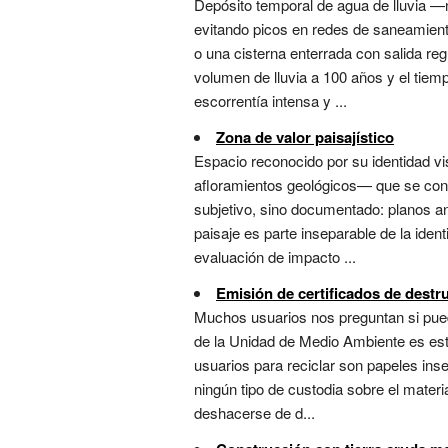
Depósito temporal de agua de lluvia —
evitando picos en redes de saneamient
o una cisterna enterrada con salida re
volumen de lluvia a 100 años y el tiem
escorrentía intensa y ...
Zona de valor paisajístico
Espacio reconocido por su identidad vis
afloramientos geológicos— que se cons
subjetivo, sino documentado: planos an
paisaje es parte inseparable de la iden
evaluación de impacto ...
Emisión de certificados de dest
Muchos usuarios nos preguntan si pued
de la Unidad de Medio Ambiente es es
usuarios para reciclar son papeles ins
ningún tipo de custodia sobre el mater
deshacerse de d...