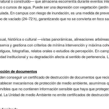
natural o construido— que almacena escorrentía durante eventos inte
o o cursos de agua. Puede ser una depresión con vegetación (jardín 
gulada. En campus con riesgo de inundación, es una medida de preven
po de vaciado (24–72 h), garantizando que no se convierta en foco s
ual, histórica o cultural —vistas panorámicas, alineaciones arbóreas 
erva y gestiona con criterios de mínima intervención y máxima coher
tiguos, fotografías, relatos orales o estudios de percepción. En camp
tidad institucional y su degradación afecta al sentido de pertenencia
rucción de documentos
en conseguir un certificado de destrucción de documentos que recic
tablecer mecanismos de protección de medio ambiente, asumimos qu
ervibles que no contienen información sensible que haya que proteger
ial. La Unidad de medio Ambiente no emite certificados de destrucción