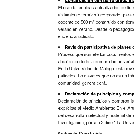
Construcción con tierra cruda m
El uso de técnicas actualizadas de tierr
aislamiento térmico incorporado) para n
docente de 500 m² construido con tier
verano en verano. Desde lo pedagógico
eficiencia radical...
Revisión participativa de planes 
Proceso que somete los documentos es
abierta con toda la comunidad universi
En la Universidad de Málaga, esta rev
patinetes. Lo clave es que no es un trá
comunidad, genera conf...
Declaración de principios y co
Declaración de principios y compromiso
explícitas al Medio Ambiente: En el Artí
del desarrollo intelectual y material d
Investigación, párrafo 2 dice " La Unive
Ambiente Construido