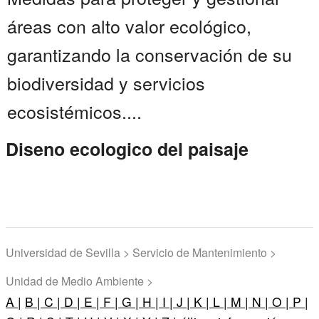
áreas con alto valor ecológico,
garantizando la conservación de su
biodiversidad y servicios
ecosistémicos....
Diseno ecologico del paisaje
Universidad de Sevilla > Servicio de Mantenimiento >
Unidad de Medio Ambiente >
A |
B |
C |
D |
E |
F |
G |
H |
I |
J |
K |
L |
M |
N |
O |
P |