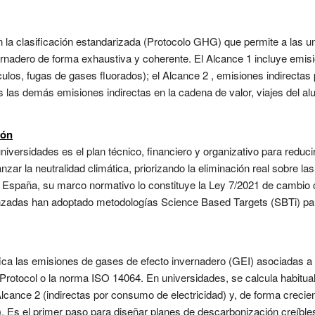
n la clasificación estandarizada (Protocolo GHG) que permite a las un
rnadero de forma exhaustiva y coherente. El Alcance 1 incluye emisi
ículos, fugas de gases fluorados); el Alcance 2 , emisiones indirectas 
as las demás emisiones indirectas en la cadena de valor, viajes del a
ión
niversidades es el plan técnico, financiero y organizativo para redu
nzar la neutralidad climática, priorizando la eliminación real sobre 
En España, su marco normativo lo constituye la Ley 7/2021 de cambio
vanzadas han adoptado metodologías Science Based Targets (SBTi) para
fica las emisiones de gases de efecto invernadero (GEI) asociadas a l
otocol o la norma ISO 14064. En universidades, se calcula habitua
lcance 2 (indirectas por consumo de electricidad) y, de forma crecien
). Es el primer paso para diseñar planes de descarbonización creíble