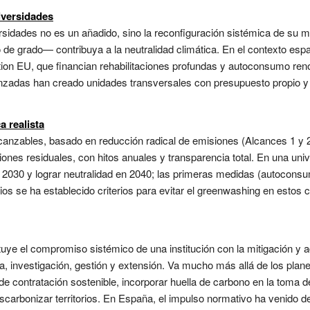
iversidades
sidades no es un añadido, sino la reconfiguración sistémica de su m
 de grado— contribuya a la neutralidad climática. En el contexto esp
ion EU, que financian rehabilitaciones profundas y autoconsumo reno
nzadas han creado unidades transversales con presupuesto propio y
a realista
anzables, basado en reducción radical de emisiones (Alcances 1 y 2
es residuales, con hitos anuales y transparencia total. En una univer
2030 y lograr neutralidad en 2040; las primeras medidas (autocons
rios se ha establecido criterios para evitar el greenwashing en est
ituye el compromiso sistémico de una institución con la mitigación y 
, investigación, gestión y extensión. Va mucho más allá de los planes
os de contratación sostenible, incorporar huella de carbono en la toma d
scarbonizar territorios. En España, el impulso normativo ha venido d