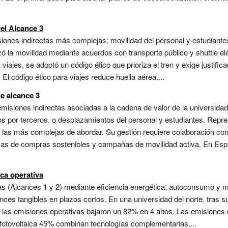
el Alcance 3
isiones indirectas más complejas: movilidad del personal y estudiante
zó la movilidad mediante acuerdos con transporte público y shuttle el
ajes, se adoptó un código ético que prioriza el tren y exige justific
El código ético para viajes reduce huella aérea....
e alcance 3
emisiones indirectas asociadas a la cadena de valor de la universida
os por terceros, o desplazamientos del personal y estudiantes. Repre
n las más complejas de abordar. Su gestión requiere colaboración co
íticas de compras sostenibles y campañas de movilidad activa. En Es
ica operativa
as (Alcances 1 y 2) mediante eficiencia energética, autoconsumo y mo
es tangibles en plazos cortos. En una universidad del norte, tras sus
, las emisiones operativas bajaron un 82% en 4 años. Las emisione
 fotovoltaica 45% combinan tecnologías complementarias....