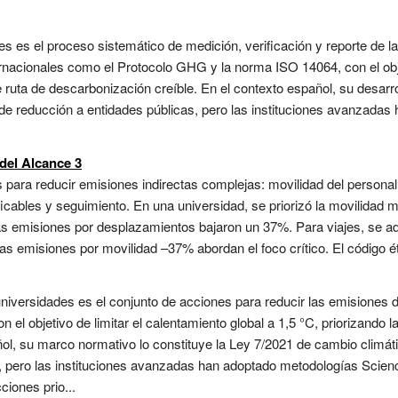
es es el proceso sistemático de medición, verificación y reporte de 
ernacionales como el Protocolo GHG y la norma ISO 14064, con el obj
de ruta de descarbonización creíble. En el contexto español, su desar
 de reducción a entidades públicas, pero las instituciones avanzada
del Alcance 3
s para reducir emisiones indirectas complejas: movilidad del personal 
cables y seguimiento. En una universidad, se priorizó la movilidad 
 las emisiones por desplazamientos bajaron un 37%. Para viajes, se ad
Las emisiones por movilidad –37% abordan el foco crítico. El código ét
universidades es el conjunto de acciones para reducir las emisiones 
el objetivo de limitar el calentamiento global a 1,5 °C, priorizando la
l, su marco normativo lo constituye la Ley 7/2021 de cambio climáti
, pero las instituciones avanzadas han adoptado metodologías Scien
ciones prio...