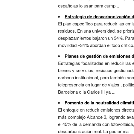
españolas lo usan para cump...
Estrategia de descarbonización d
El plan específico para reducir las em
residuos. En una universidad, se priori
desplazamientos bajaron un 34%. Para vi
movilidad –34% abordan el foco crítico. 
Planes de gestión de emisiones d
Estrategias focalizadas en reducir las 
bienes y servicios, residuos gestionad
carbono institucional, pero también so
telepresencia en lugar de viajes , pol
Barcelona o la Carlos III ya ...
Fomento de la neutralidad climát
El enfoque en reducir emisiones direct
más complejo Alcance 3, logrando avanc
el 45% de la demanda con fotovoltaica
descarbonización real. La geotermia +