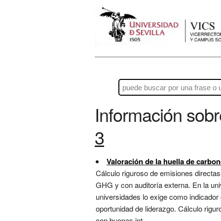
Información sob
3
Valoración de la huella de carbon
Cálculo riguroso de emisiones directas 
GHG y con auditoría externa. En la uni
universidades lo exige como indicador 
oportunidad de liderazgo. Cálculo rigu
con buenas int...