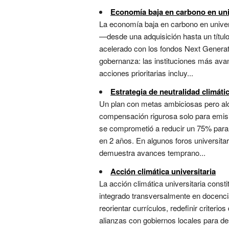
Economía baja en carbono en un
La economía baja en carbono en univer
—desde una adquisición hasta un título
acelerado con los fondos Next Generat
gobernanza: las instituciones más ava
acciones prioritarias incluy...
Estrategia de neutralidad climátic
Un plan con metas ambiciosas pero alc
compensación rigurosa solo para emision
se comprometió a reducir un 75% para 
en 2 años. En algunos foros universita
demuestra avances temprano...
Acción climática universitaria
La acción climática universitaria const
integrado transversalmente en docencia
reorientar currículos, redefinir criteri
alianzas con gobiernos locales para de