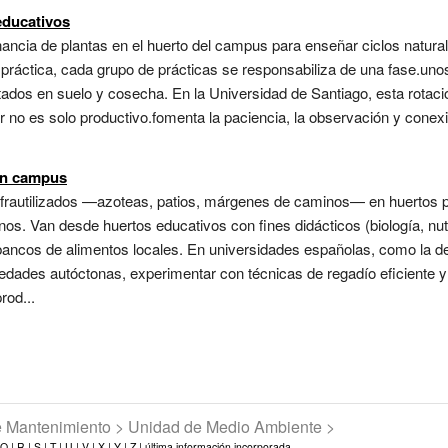
educativos
ancia de plantas en el huerto del campus para enseñar ciclos naturale
 práctica, cada grupo de prácticas se responsabiliza de una fase.un
ltados en suelo y cosecha. En la Universidad de Santiago, esta rotaci
lor no es solo productivo.fomenta la paciencia, la observación y cone
 en campus
infrautilizados —azoteas, patios, márgenes de caminos— en huertos 
nos. Van desde huertos educativos con fines didácticos (biología, nut
ncos de alimentos locales. En universidades españolas, como la de
edades autóctonas, experimentar con técnicas de regadío eficiente y
rod...
de Mantenimiento > Unidad de Medio Ambiente >
Q |
R |
S |
T |
U |
V |
X |
Y |
Z |
última información incorporada