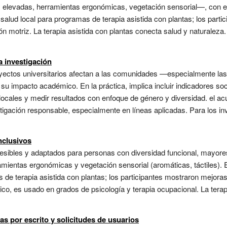
elevadas, herramientas ergonómicas, vegetación sensorial—, con en
de salud local para programas de terapia asistida con plantas; los par
ión motriz. La terapia asistida con plantas conecta salud y naturale
a investigación
oyectos universitarios afectan a las comunidades —especialmente la
su impacto académico. En la práctica, implica incluir indicadores soci
 locales y medir resultados con enfoque de género y diversidad. el a
igación responsable, especialmente en líneas aplicadas. Para los in
nclusivos
cesibles y adaptados para personas con diversidad funcional, mayor
ientas ergonómicas y vegetación sensorial (aromáticas, táctiles). En
 de terapia asistida con plantas; los participantes mostraron mejoras
co, es usado en grados de psicología y terapia ocupacional. La terap
s por escrito y solicitudes de usuarios