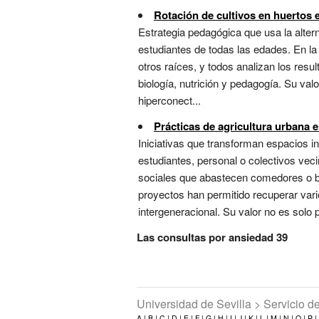
Rotación de cultivos en huertos 
Estrategia pedagógica que usa la altern
estudiantes de todas las edades. En la
otros raíces, y todos analizan los resu
biología, nutrición y pedagogía. Su va
hiperconect...
Prácticas de agricultura urbana
Iniciativas que transforman espacios 
estudiantes, personal o colectivos veci
sociales que abastecen comedores o ba
proyectos han permitido recuperar vari
intergeneracional. Su valor no es solo p
Las consultas por ansiedad 39
Universidad de Sevilla > Servicio 
A |
B |
C |
D |
E |
F |
G |
H |
I |
J |
K |
L |
M |
N |
O |
P |