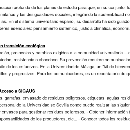
guración profunda de los planes de estudio para que, en su conjunto,
anetarios y las desigualdades sociales, integrando la sostenibilidad 
ias. En el sistema universitario español, su desarrollo ha sido guia
aberes esenciales: pensamiento sistémico, justicia climática, economía
n transición ecológica
ación, protocolos y cambios exigidos a la comunidad universitaria
edad, resistencia o abandono. Su prevención requiere comunicación 
to de los esfuerzos. En la Universidad de Málaga, un "kit de bienveni
illos y progresivos. Para los comunicadores, es un recordatorio de 
. Acceso a SIGAUS
s, garrafas, envasado de residuos peligrosos, etiquetas, agujas res
personal de la Universidad se Sevilla donde puede realizar las siguie
ar envases para gestionar residuos peligrosos. - Obtener información
sponsabilidades de los productores, etc... - Conocer todos los resid