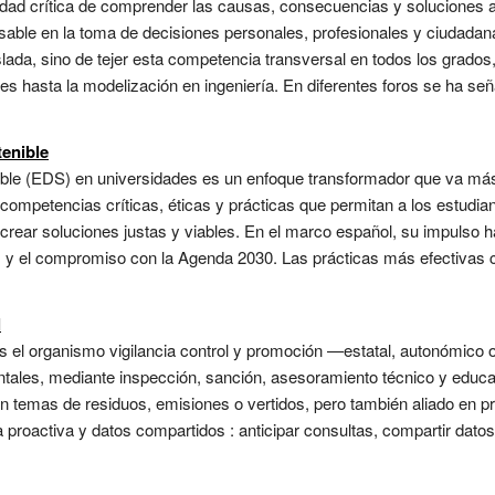
cidad crítica de comprender las causas, consecuencias y soluciones 
sable en la toma de decisiones personales, profesionales y ciudadanas
islada, sino de tejer esta competencia transversal en todos los grad
des hasta la modelización en ingeniería. En diferentes foros se ha s
tenible
nible (EDS) en universidades es un enfoque transformador que va más
 competencias críticas, éticas y prácticas que permitan a los estudia
-crear soluciones justas y viables. En el marco español, su impulso
) y el compromiso con la Agenda 2030. Las prácticas más efectivas
l
 el organismo vigilancia control y promoción —estatal, autonómico o
ntales, mediante inspección, sanción, asesoramiento técnico y educac
en temas de residuos, emisiones o vertidos, pero también aliado en 
proactiva y datos compartidos : anticipar consultas, compartir datos 