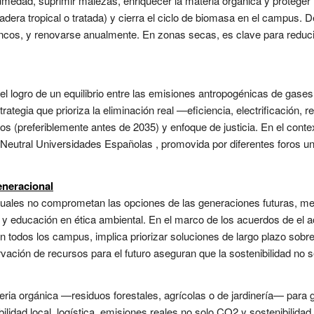
umedad, suprimir malezas, enriquecer la materia orgánica y proteger 
dera tropical o tratada) y cierra el ciclo de biomasa en el campus.
oncos, y renovarse anualmente. En zonas secas, es clave para reduci
el logro de un equilibrio entre las emisiones antropogénicas de gase
trategia que prioriza la eliminación real —eficiencia, electrificación,
(preferiblemente antes de 2035) y enfoque de justicia. En el contex
Neutral Universidades Españolas , promovida por diferentes foros uni
generacional
uales no comprometan las opciones de las generaciones futuras, me
y educación en ética ambiental. En el marco de los acuerdos de el a
En todos los campus, implica priorizar soluciones de largo plazo sobr
ción de recursos para el futuro aseguran que la sostenibilidad no se
eria orgánica —residuos forestales, agrícolas o de jardinería— para ge
lidad local, logística, emisiones reales no solo CO2 y sostenibilidad 