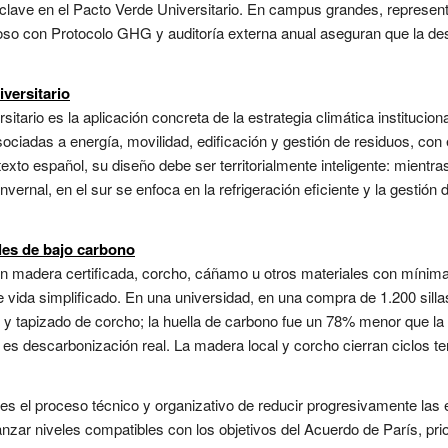
clave en el Pacto Verde Universitario. En campus grandes, represent
roso con Protocolo GHG y auditoría externa anual aseguran que la de
versitario
ario es la aplicación concreta de la estrategia climática instituciona
ciadas a energía, movilidad, edificación y gestión de residuos, con e
xto español, su diseño debe ser territorialmente inteligente: mientras 
nvernal, en el sur se enfoca en la refrigeración eficiente y la gestión
les de bajo carbono
con madera certificada, corcho, cáñamo u otros materiales con míni
e vida simplificado. En una universidad, en una compra de 1.200 silla
y tapizado de corcho; la huella de carbono fue un 78% menor que la 
s descarbonización real. La madera local y corcho cierran ciclos terri
s el proceso técnico y organizativo de reducir progresivamente las e
zar niveles compatibles con los objetivos del Acuerdo de París, prio