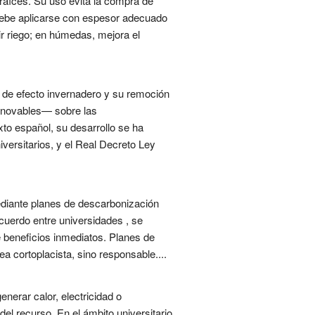
raíces. Su uso evita la compra de
 Debe aplicarse con espesor adecuado
r riego; en húmedas, mejora el
s de efecto invernadero y su remoción
 renovables— sobre las
to español, su desarrollo se ha
versitarios, y el Real Decreto Ley
diante planes de descarbonización
cuerdo entre universidades , se
e beneficios inmediatos. Planes de
a cortoplacista, sino responsable....
nerar calor, electricidad o
del recurso. En el ámbito universitario,