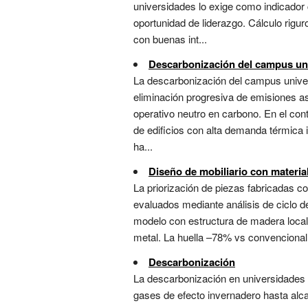
universidades lo exige como indicador 
oportunidad de liderazgo. Cálculo rigu
con buenas int...
Descarbonización del campus uni
La descarbonización del campus universit
eliminación progresiva de emisiones aso
operativo neutro en carbono. En el conte
de edificios con alta demanda térmica i
ha...
Diseño de mobiliario con materia
La priorización de piezas fabricadas 
evaluados mediante análisis de ciclo d
modelo con estructura de madera local 
metal. La huella –78% vs convencional e
Descarbonización
La descarbonización en universidades e
gases de efecto invernadero hasta alcan