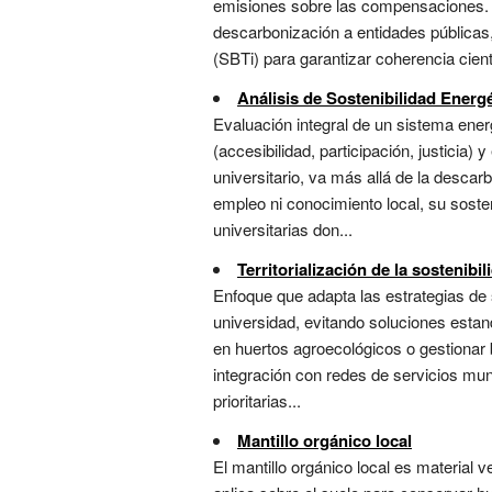
emisiones sobre las compensaciones. E
descarbonización a entidades públicas
(SBTi) para garantizar coherencia cient
Análisis de Sostenibilidad Energé
Evaluación integral de un sistema ener
(accesibilidad, participación, justicia
universitario, va más allá de la desca
empleo ni conocimiento local, su sosten
universitarias don...
Territorialización de la sostenibil
Enfoque que adapta las estrategias de s
universidad, evitando soluciones esta
en huertos agroecológicos o gestionar 
integración con redes de servicios muni
prioritarias...
Mantillo orgánico local
El mantillo orgánico local es material