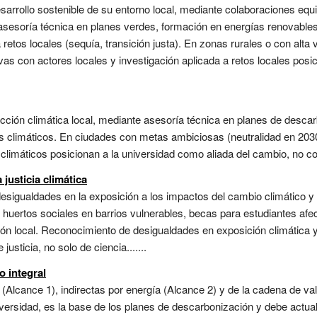
desarrollo sostenible de su entorno local, mediante colaboraciones eq
asesoría técnica en planes verdes, formación en energías renovabl
retos locales (sequía, transición justa). En zonas rurales o con alta v
ivas con actores locales y investigación aplicada a retos locales posi
cción climática local, mediante asesoría técnica en planes de desca
os climáticos. En ciudades con metas ambiciosas (neutralidad en 2030
 climáticos posicionan a la universidad como aliada del cambio, no co
justicia climática
 desigualdades en la exposición a los impactos del cambio climático y
huertos sociales en barrios vulnerables, becas para estudiantes afe
ón local. Reconocimiento de desigualdades en exposición climática y
justicia, no solo de ciencia.......
o integral
(Alcance 1), indirectas por energía (Alcance 2) y de la cadena de val
versidad, es la base de los planes de descarbonización y debe actua