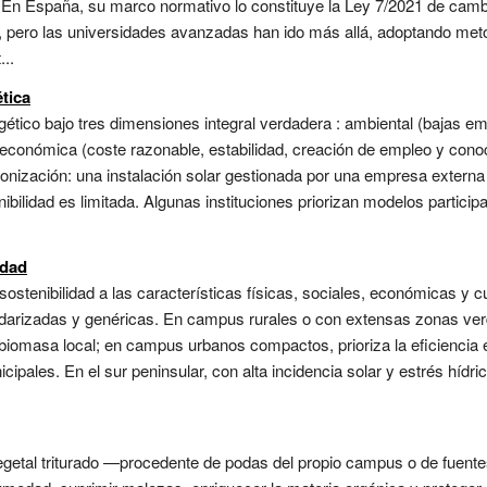
n España, su marco normativo lo constituye la Ley 7/2021 de cambi
, pero las universidades avanzadas han ido más allá, adoptando me
...
tica
gético bajo tres dimensiones integral verdadera : ambiental (bajas e
) y económica (coste razonable, estabilidad, creación de empleo y conoc
rbonización: una instalación solar gestionada por una empresa externa
ibilidad es limitada. Algunas instituciones priorizan modelos particip
idad
ostenibilidad a las características físicas, sociales, económicas y cu
ndarizadas y genéricas. En campus rurales o con extensas zonas verd
biomasa local; en campus urbanos compactos, prioriza la eficiencia es
cipales. En el sur peninsular, con alta incidencia solar y estrés hídri
 vegetal triturado —procedente de podas del propio campus o de fuen