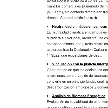
aplica sobre el suelo para conservar h
mantillos comerciales (a menudo de ma
(5–10 cm), sin contacto directo con tr
drenaje. Su producción in situ �...
Neutralidad climática en campus
La neutralidad climática en campus es 
duradera a nivel local, mediante una es
compensaciones, con plazos ambiciosos 
acelerado tras la Declaración Carbono 
14/2022, que exige planes de des...
Vinculación con la justicia inter
Compromiso de que las decisiones act
ambiciosos, conservación de recursos 
convierte en un principio fundacional. 
descarbonización ambiciosos y conserva
Análisis de Biomasa Energética
Evaluación de la viabilidad de usar mat
biocombustibles, considerando disponibi