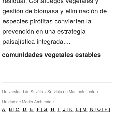
residual. Cortafuegos vegetales y
gestión de biomasa y eliminación de
especies pirófitas convierten la
prevención en una estrategia
paisajística integrada....
comunidades vegetales estables
Universidad de Sevilla > Servicio de Mantenimiento >
Unidad de Medio Ambiente >
A |
B |
C |
D |
E |
F |
G |
H |
I |
J |
K |
L |
M |
N |
O |
P |