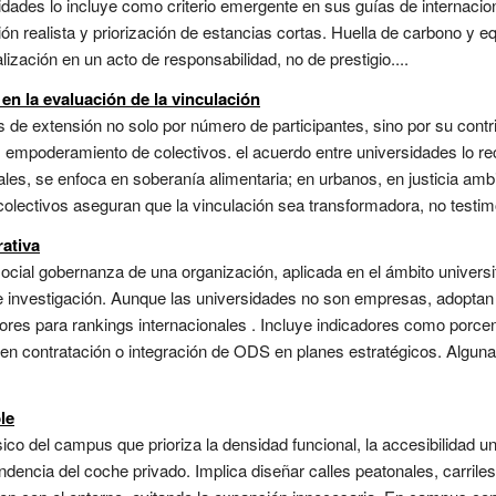
ersidades lo incluye como criterio emergente en sus guías de internac
ón realista y priorización de estancias cortas. Huella de carbono y e
alización en un acto de responsabilidad, no de prestigio....
 en la evaluación de la vinculación
 de extensión no solo por número de participantes, sino por su contri
s, empoderamiento de colectivos. el acuerdo entre universidades lo 
es, se enfoca en soberanía alimentaria; en urbanos, en justicia ambie
olectivos aseguran que la vinculación sea transformadora, no testimon
rativa
ial gobernanza de una organización, aplicada en el ámbito universita
 e investigación. Aunque las universidades no son empresas, adoptan
ores para rankings internacionales . Incluye indicadores como porcen
 en contratación o integración de ODS en planes estratégicos. Algun
le
ico del campus que prioriza la densidad funcional, la accesibilidad uni
ndencia del coche privado. Implica diseñar calles peatonales, carrile