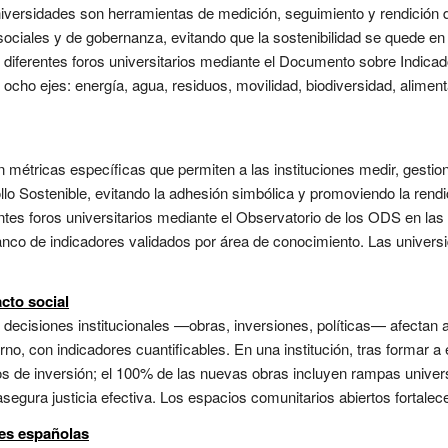
niversidades son herramientas de medición, seguimiento y rendición 
sociales y de gobernanza, evitando que la sostenibilidad se quede e
r diferentes foros universitarios mediante el Documento sobre Indicad
ho ejes: energía, agua, residuos, movilidad, biodiversidad, aliment
 métricas específicas que permiten a las instituciones medir, gestio
llo Sostenible, evitando la adhesión simbólica y promoviendo la rend
entes foros universitarios mediante el Observatorio de los ODS en la
anco de indicadores validados por área de conocimiento. Las unive
cto social
decisiones institucionales —obras, inversiones, políticas— afectan a l
rno, con indicadores cuantificables. En una institución, tras formar a 
tos de inversión; el 100% de las nuevas obras incluyen rampas unive
asegura justicia efectiva. Los espacios comunitarios abiertos fortalecen
es españolas