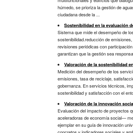
multifuncionales y edificios que dialo
húmedo, se prioriza la gestión de aguas 
ciudadana desde la ...
Sostenibilidad en la evaluación d
Sistema que mide el desempeño de los s
sostenibilidad.reducción de emisiones, 
revisiones periódicas con participación
garantizan que la gestión sea responsabl
Valoración de la sostenibilidad en
Medición del desempeño de los servicios
emisiones, tasa de reciclaje, satisfac
gobernanza. En servicios técnicos, impl
sostenibilidad y satisfacción con el ent
Valoración de la innovación socia
Evaluación del impacto de proyectos q
aceleradoras de economía social— medi
ejemplar en su guía de innovación univer
concretos y indicadores sociales y amb