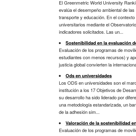
El Greenmetric World University Ranki
evalúa el desempeño ambiental de las u
transporte y educación. En el contexto
universitarios mediante el Observatorio
indicadores solicitados. Las un...
Sostenibilidad en la evaluación d
Evaluación de los programas de movili
estudiantes con menos recursos) y apor
justicia global convierten la internacion
Ods en universidades
Los ODS en universidades son el marco 
institución a los 17 Objetivos de Desar
su desarrollo ha sido liderado por dif
una metodología estandarizada, un ban
de la adhesión sim...
Valoración de la sostenibilidad en
Evaluación de los programas de movilid