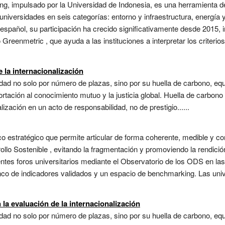
ng, impulsado por la Universidad de Indonesia, es una herramienta d
niversidades en seis categorías: entorno y infraestructura, energía 
 español, su participación ha crecido significativamente desde 2015, 
 Greenmetric , que ayuda a las instituciones a interpretar los criteri
e la internacionalización
dad no solo por número de plazas, sino por su huella de carbono, e
tación al conocimiento mutuo y la justicia global. Huella de carbono
alización en un acto de responsabilidad, no de prestigio......
estratégico que permite articular de forma coherente, medible y com
rollo Sostenible , evitando la fragmentación y promoviendo la rendici
erentes foros universitarios mediante el Observatorio de los ODS en l
co de indicadores validados y un espacio de benchmarking. Las uni
 la evaluación de la internacionalización
ad no solo por número de plazas, sino por su huella de carbono, equ