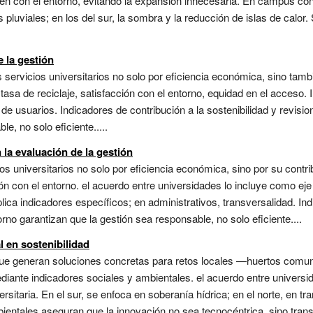
guen con el entorno, evitando la expansión innecesaria. En campus con
pluviales; en los del sur, la sombra y la reducción de islas de calor. 
e la gestión
ervicios universitarios no solo por eficiencia económica, sino tambi
tasa de reciclaje, satisfacción con el entorno, equidad en el acceso.
 de usuarios. Indicadores de contribución a la sostenibilidad y revisi
e, no solo eficiente.....
 la evaluación de la gestión
 universitarios no solo por eficiencia económica, sino por su contrib
ción con el entorno. el acuerdo entre universidades lo incluye como 
ica indicadores específicos; en administrativos, transversalidad. Ind
orno garantizan que la gestión sea responsable, no solo eficiente....
l en sostenibilidad
ue generan soluciones concretas para retos locales —huertos comuni
ante indicadores sociales y ambientales. el acuerdo entre universi
sitaria. En el sur, se enfoca en soberanía hídrica; en el norte, en tr
ientales aseguran que la innovación no sea tecnocéntrica, sino trans