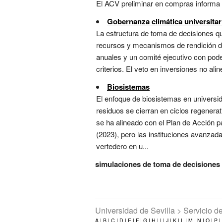
El ACV preliminar en compras informa d
Gobernanza climática universitar
La estructura de toma de decisiones que
recursos y mecanismos de rendición de 
anuales y un comité ejecutivo con pode
criterios. El veto en inversiones no al
Biosistemas
El enfoque de biosistemas en universi
residuos se cierran en ciclos regenerati
se ha alineado con el Plan de Acción p
(2023), pero las instituciones avanzad
vertedero en u...
simulaciones de toma de decisiones 
Universidad de Sevilla > Servicio 
A |
B |
C |
D |
E |
F |
G |
H |
I |
J |
K |
L |
M |
N |
O |
P |