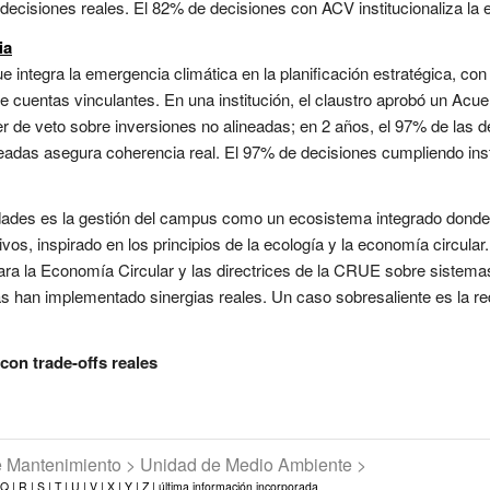
ecisiones reales. El 82% de decisiones con ACV institucionaliza la e
ia
 integra la emergencia climática en la planificación estratégica, con
cuentas vinculantes. En una institución, el claustro aprobó un Acue
r de veto sobre inversiones no alineadas; en 2 años, el 97% de las d
ineadas asegura coherencia real. El 97% de decisiones cumpliendo insti
dades es la gestión del campus como un ecosistema integrado donde f
vos, inspirado en los principios de la ecología y la economía circular
ara la Economía Circular y las directrices de la CRUE sobre sistemas
as han implementado sinergias reales. Un caso sobresaliente es la r
con trade-offs reales
de Mantenimiento > Unidad de Medio Ambiente >
Q |
R |
S |
T |
U |
V |
X |
Y |
Z |
última información incorporada