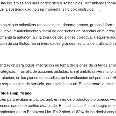
, las iniciativas son más pertinentes y sostenibles. Mecanismos forma
 la sostenibilidad no sea impuesta, sino co-construida.......
o en el que colectivos (asociaciones, departamentos, grupos informa
cultivo, mantenimiento y toma de decisiones de parcelas en huertos u
omenta la autonomía y la toma de decisiones colectiva. Requiere ac
ión de conflictos. En universidades grandes, evita la centralización 
nización para lograr integración en toma decisiones de criterios amb
atégicas, más allá de acciones aisladas. En el ámbito universitario, 
ntratación, en los planes de estudios, en la evaluación del personal? 
e responsables de servicio, con revisión anual. En contraste, otras li
 vida simplificado
les para evaluar impactos ambientales de productos o procesos —
necesidad de expertise avanzado. En una institución, se integra en c
mientas como EcoInvent Lite. En 2 años, el 82% de las decisiones 