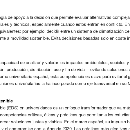
ología de apoyo a la decisión que permite evaluar alternativas compl
ales y técnicos, especialmente cuando estos entran en conflicto. En 
ivalentes: por ejemplo, decidir entre un sistema de climatización cen
ente a movilidad sostenible. Evita decisiones basadas solo en coste i
 capacidad de analizar y valorar los impactos ambientales, sociales 
ón, producción, distribución, uso y fin de vida— evitando solucione
torno universitario español, esta competencia es clave para evitar e
uniones universitarias la ha incorporado como eje transversal en s
tenible
nible (EDS) en universidades es un enfoque transformador que va más
 competencias críticas, éticas y prácticas que permitan a los estudia
-crear soluciones justas y viables. En el marco español, su impulso
) y el compromiso con la Agenda 2030. Las prácticas más efectivas