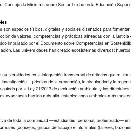
del Consejo de Ministros sobre Sostenibilidad en la Educación Superi
bles
s son espacios físicos, digitales y sociales diseñados para fomentar 
ción de valores, competencias y prácticas alineadas con la justicia e
a sido impulsado por el Documento sobre Competencias en Sostenibilid
ación. Las universidades han creado ecosistemas diversos: huertos
 universidades es la integración transversal de criterios que minimiz
nvestigación— priorizando la prevención, la circularidad y la regener
a guiado por la Ley 21/2013 de evaluación ambiental y las directrices 
ciones avanzadas han ido más allá, estableciendo umbrales máximos d
ctiva de toda la comunidad —estudiantes, personal, profesorado— en 
rmales (consejos, grupos de trabajo) e informales (talleres, buzone