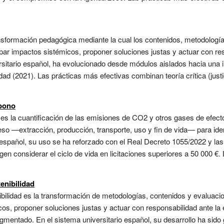
ansformación pedagógica mediante la cual los contenidos, metodologí
par impactos sistémicos, proponer soluciones justas y actuar con re
rsitario español, ha evolucionado desde módulos aislados hacia una i
d (2021). Las prácticas más efectivas combinan teoría crítica (justic
rbono
no es la cuantificación de las emisiones de CO2 y otros gases de efec
eso —extracción, producción, transporte, uso y fin de vida— para ide
o español, su uso se ha reforzado con el Real Decreto 1055/2022 y la
gen considerar el ciclo de vida en licitaciones superiores a 50 000 €
enibilidad
ibilidad es la transformación de metodologías, contenidos y evaluaci
os, proponer soluciones justas y actuar con responsabilidad ante la 
gmentado. En el sistema universitario español, su desarrollo ha sid