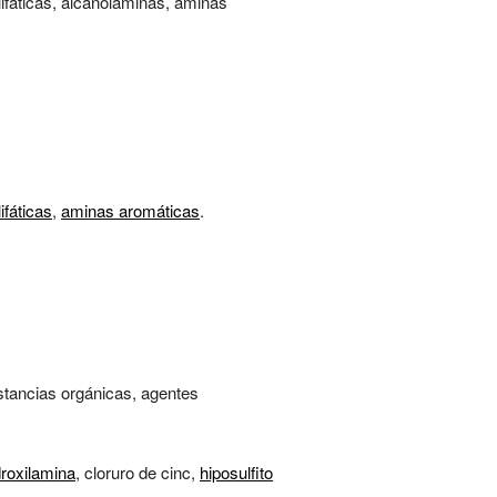
lifáticas, alcanolaminas, aminas
ifáticas
,
aminas aromáticas
.
ustancias orgánicas, agentes
droxilamina
, cloruro de cinc,
hiposulfito