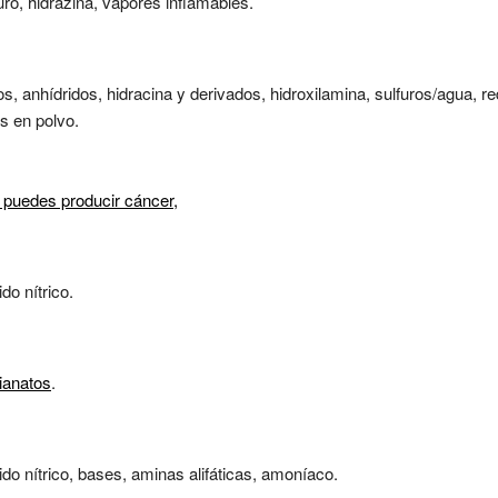
uro, hidrazina, vapores inflamables.
s, anhídridos, hidracina y derivados, hidroxilamina, sulfuros/agua, r
es en polvo.
 puedes producir cáncer,
ido nítrico.
ianatos
.
cido nítrico, bases, aminas alifáticas, amoníaco.