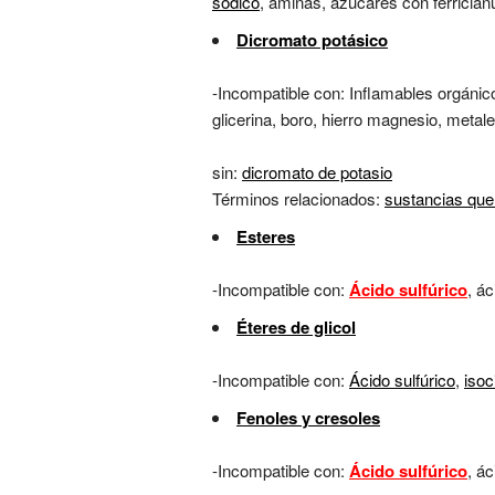
sódico
, aminas, azúcares con ferrician
Dicromato potásico
-Incompatible con: Inflamables orgánico
glicerina, boro, hierro magnesio, metal
sin:
dicromato de potasio
Términos relacionados:
sustancias que
Esteres
-Incompatible con:
Ácido sulfúrico
, ác
Éteres de glicol
-Incompatible con:
Ácido sulfúrico
,
isoc
Fenoles y cresoles
-Incompatible con:
Ácido sulfúrico
, á