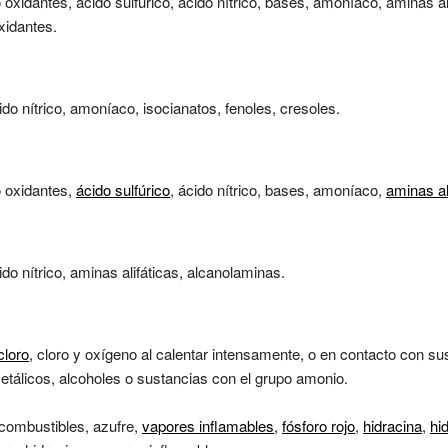
oxidantes, ácido sulfúrico, ácido nítrico, bases, amoníaco, aminas a
xidantes.
cido nítrico, amoníaco, isocianatos, fenoles, cresoles.
o oxidantes,
ácido sulfúrico
, ácido nítrico, bases, amoníaco,
aminas al
ido nítrico, aminas alifáticas, alcanolaminas.
cloro
, cloro y oxígeno al calentar intensamente, o en contacto con s
metálicos, alcoholes o sustancias con el grupo amonio.
combustibles, azufre,
vapores inflamables
,
fósforo rojo
,
hidracina
,
hi