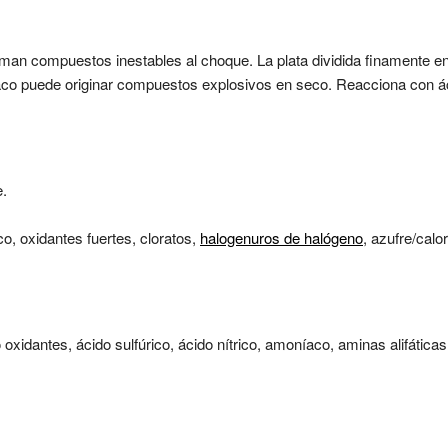
rman compuestos inestables al choque. La plata dividida finamente e
co puede originar compuestos explosivos en seco. Reacciona con ácido
e.
co, oxidantes fuertes, cloratos,
halogenuros de halógeno
, azufre/calo
oxidantes, ácido sulfúrico, ácido nítrico, amoníaco, aminas alifática