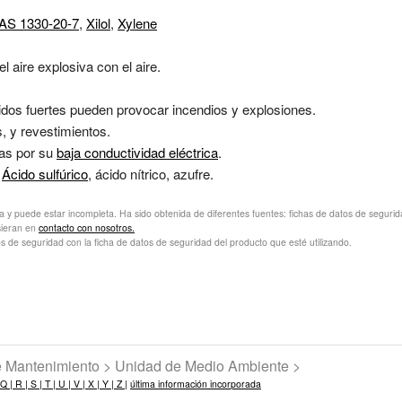
CAS 1330-20-7
,
Xilol
,
Xylene
 aire explosiva con el aire.
idos fuertes pueden provocar incendios y explosiones.
 y revestimientos.
cas por su
baja conductividad eléctrica
.
.
Ácido sulfúrico
, ácido nítrico, azufre.
va y puede estar incompleta. Ha sido obtenida de diferentes fuentes: fichas de datos de seguridad 
sieran en
contacto con nosotros.
s de seguridad con la ficha de datos de seguridad del producto que esté utilizando.
de Mantenimiento > Unidad de Medio Ambiente >
Q |
R |
S |
T |
U |
V |
X |
Y |
Z |
última información incorporada