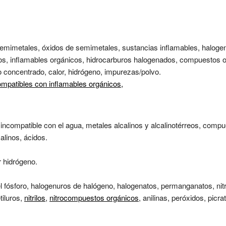
, semimetales, óxidos de semimetales, sustancias inflamables, haloge
dos, inflamables orgánicos, hidrocarburos halogenados, compuestos o
co concentrado, calor, hidrógeno, impurezas/polvo.
ompatibles con inflamables orgánicos,
 incompatible con el agua, metales alcalinos y alcalinotérreos, compue
alinos, ácidos.
 hidrógeno.
l fósforo, halogenuros de halógeno, halogenatos, permanganatos, nit
tiluros,
nitrilos
,
nitrocompuestos orgánicos
, anilinas, peróxidos, picra