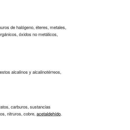
nuros de halógeno, éteres, metales,
rgánicos, óxidos no metálicos,
stos alcalinos y alcalinotérreos,
ratos, carburos, sustancias
tos, nitruros, cobre,
acetaldehído
.