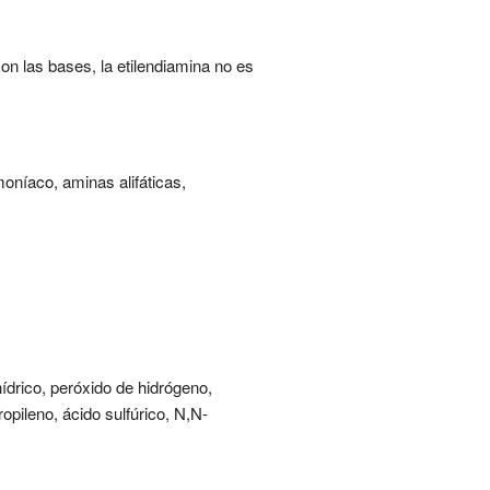
 con las bases, la etilendiamina no es
moníaco, aminas alifáticas,
hídrico, peróxido de hidrógeno,
opileno, ácido sulfúrico, N,N-