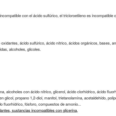
 incompatible con el ácido sulfúrico, el tricloroetileno es incompatible
oxidantes, ácido sulfúrico, ácido nítrico, ácidos orgánicos, bases, a
as, alcoholes, glicoles.
a, alcoholes con ácido nítrico, glicerol, ácido clorhídrico, ácido fluor
glicol, propano 1,2-diol, manitol, trietanolamina, acetaldehído, polipr
do fluorhídrico, fósforo, compuestos de amonio...
dantes,
sustancias incompatibles con glicerina,