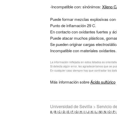
-Incompatible con: sinónimos:
Xileno 
Puede formar mezclas explosivas con el
Punto de inflamación 29 C.
En contacto con oxidantes fuertes y ác
Puede atacar muchos plásticos, gomas,
Se pueden originar cargas electrostáti
Incompatible con materiales oxidantes
La información reflejada en estos listados es orientati
Si detecta algún error, les agradeceríamos que se pu
En cualquier caso siempre hay que contrastar los dato
Más información sobre
Ácido sulfúrico
Universidad de Sevilla > Servicio 
A |
B |
C |
D |
E |
F |
G |
H |
I |
J |
K |
L |
M |
N |
O |
P |